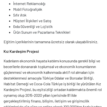
İnternet Reklamcılığı
Mobil Fotoğrafçılık
Sıfır Atık
Müşteri İlişkileri ve Satış
Gıda Güvenliği ve Lojistik
Ürün Sunum ve Pazarlama Teknikleri
Eğitim içeriklerinin tamamına ücretsiz olarak ulaşabilirsiniz.
Kız Kardeşim Projesi
Kadınların ekonomik hayata katılımı konusunda gerekli bilgi ve
becerilerle donanarak toplumsal ve ekonomik konumlarının
güçlenmesi ve ekonomik kalkınmada aktif rol almaları için
desteklenmesi amacıyla Türkiye Odalar ve Borsalar Birliği,
Habitat Derneği ve Coca-Cola Türkiye iş birliği ile yürütülen Kız
Kardeşim Projesi, bu eşitsizliği ortadan kaldırmakta önemli rol
oynamış olup 2015-2020 yılları içerisinde 81 ilde
gerçekleştirilmiş finans, bilişim, iletişim ve girişimcilik
eğitimleriyle yüz yüze ve online olarak 100.000’den fazla kadına