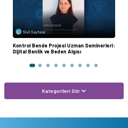
Sivil Sayfalar
et
Kontrol Bende Projesi Uzman Seminerleri:
Ç
Dijital Benlik ve Beden Algısı
E
Kategorileri Gör