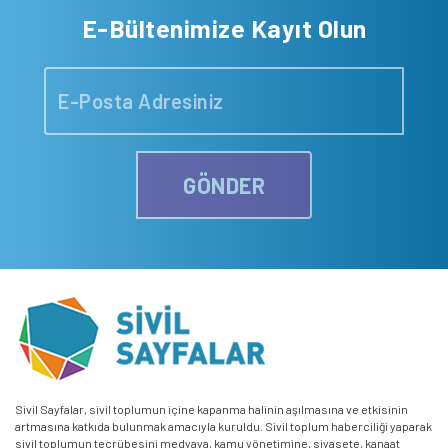
E-Bültenimize Kayıt Olun
GÖNDER
Sivil Sayfalar, sivil toplumun içine kapanma halinin aşılmasına ve etkisinin
artmasına katkıda bulunmak amacıyla kuruldu. Sivil toplum haberciliği yaparak
sivil toplumun tecrübesini medyaya, kamu yönetimine, siyasete, kanaat