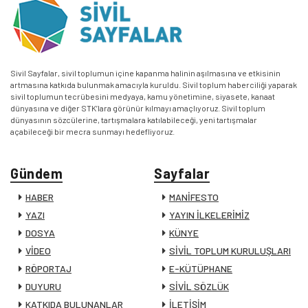
Sivil Sayfalar, sivil toplumun içine kapanma halinin aşılmasına ve etkisinin
artmasına katkıda bulunmak amacıyla kuruldu. Sivil toplum haberciliği yaparak
sivil toplumun tecrübesini medyaya, kamu yönetimine, siyasete, kanaat
dünyasına ve diğer STK’lara görünür kılmayı amaçlıyoruz. Sivil toplum
dünyasının sözcülerine, tartışmalara katılabileceği, yeni tartışmalar
açabileceği bir mecra sunmayı hedefliyoruz.
Gündem
Sayfalar
HABER
MANİFESTO
YAZI
YAYIN İLKELERİMİZ
DOSYA
KÜNYE
VİDEO
SİVİL TOPLUM KURULUŞLARI
RÖPORTAJ
E-KÜTÜPHANE
DUYURU
SİVİL SÖZLÜK
KATKIDA BULUNANLAR
İLETİŞİM