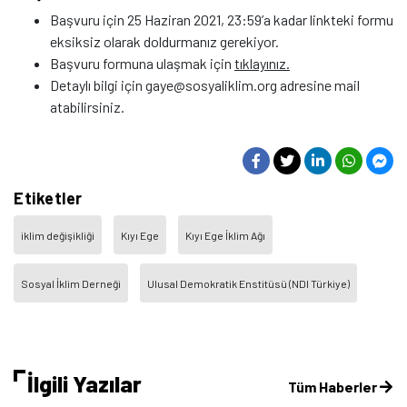
Başvuru için 25 Haziran 2021, 23:59’a kadar linkteki formu
eksiksiz olarak doldurmanız gerekiyor.
Başvuru formuna ulaşmak için
tıklayınız.
Detaylı bilgi için gaye@sosyaliklim.org adresine mail
atabilirsiniz.
Etiketler
iklim değişikliği
Kıyı Ege
Kıyı Ege İklim Ağı
Sosyal İklim Derneği
Ulusal Demokratik Enstitüsü (NDI Türkiye)
İlgili Yazılar
Tüm Haberler