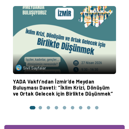
Sivil Sayfalar
YADA Vakfı’ndan İzmir’de Meydan
Y
Buluşması Daveti: “İklim Krizi, Dönüşüm
D
ve Ortak Gelecek için Birlikte Düşünmek”
G