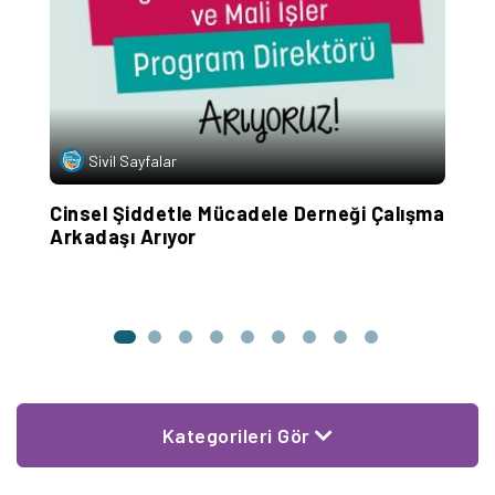
Sivil Sayfalar
Cinsel Şiddetle Mücadele Derneği Çalışma
‘
Arkadaşı Arıyor
U
V
T
Kategorileri Gör