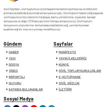
Sivil Sayfalar, sivil toplumun içine kapanma halinin aşılmasına ve etkisinin
artmasına katkıda bulunmak amacıyla kuruldu. Sivil toplum haberciliği yaparak
sivil toplumun tecrübesini medyaya, kamu yönetimine, siyasete, kanaat
dünyasına ve diğer STK’lara görünür kılmayı amaçlıyoruz. Sivil toplum
dünyasının sözcülerine, tartışmalara katılabileceği, yeni tartışmalar
açabileceği bir mecra sunmayı hedefliyoruz.
Gündem
Sayfalar
HABER
MANİFESTO
YAZI
YAYIN İLKELERİMİZ
DOSYA
KÜNYE
VİDEO
SİVİL TOPLUM KURULUŞLARI
RÖPORTAJ
E-KÜTÜPHANE
DUYURU
SİVİL SÖZLÜK
KATKIDA BULUNANLAR
İLETİŞİM
Sosyal Medya