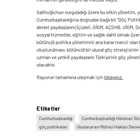
Salihoğlu’nun vurguladığı üzere bu etkin yönetim, y
Cumhurbaşkanlığı’na doğrudan bağlı bir “Göç Politikal
devlet paydaşlarını (İçişleri, GİGM, AÇSHB, UİGM, Dış
sosyal hizmetler, eğitim ve sağlık dahil olmak üze
bütüncül politika yönetimini ana karar mercii olan 
oluşturulması, bütüncül bir ulusal göç stratejisini
uzman ve yetkili paydaşların Türkiye’nin göç yönet
olacaktır.
Raporun tamamına ulaşmak için
tıklayınız.
Etiketler
Cumhurbaşkanlığı
Cumhurbaşkanlığı Hükümet Sis
göç politikaları
Uluslararası Mülteci Hakları Derne