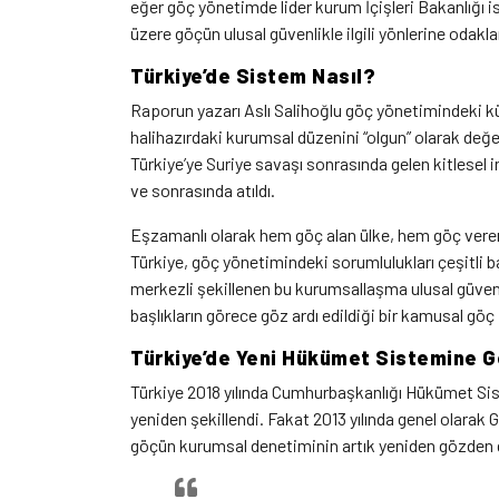
eğer göç yönetimde lider kurum İçişleri Bakanlığı i
üzere göçün ulusal güvenlikle ilgili yönlerine odaklan
Türkiye’de Sistem Nasıl?
Raporun yazarı Aslı Salihoğlu göç yönetimindeki küre
halihazırdaki kurumsal düzenini “olgun” olarak değer
Türkiye’ye Suriye savaşı sonrasında gelen kitlesel i
ve sonrasında atıldı.
Eşzamanlı olarak hem göç alan ülke, hem göç vere
Türkiye, göç yönetimindeki sorumlulukları çeşitli ba
merkezli şekillenen bu kurumsallaşma ulusal güvenl
başlıkların görece göz ardı edildiği bir kamusal göç 
Türkiye’de Yeni Hükümet Sistemine G
Türkiye 2018 yılında Cumhurbaşkanlığı Hükümet Si
yeniden şekillendi. Fakat 2013 yılında genel olarak
göçün kurumsal denetiminin artık yeniden gözden g