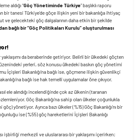
eme aldığı “
Göç Yönetiminde Türkiye
” başlıklı raporu
bir tanesi Türkiye’de göçe ilişkin yeni bir bakanlığa ihtiyaç
ut ve gelecekteki göç dalgalarının daha etkin bir şekilde
n bağlı bir “Göç Politikaları Kurulu” oluşturulması
yor!
 yaklaşımı da beraberinde getiriyor. Belirli bir ülkedeki göçten
üzenindeki yerleri, söz konusu ülkedeki baskın göç yönetimi
rumu İçişleri Bakanlığı’na bağlı ise, göçmene ilişkin güvenlikçi
kanlığı’na bağlı ise hak temelli uygulamalar öne çıkıyor.
ıl ele alındığı incelendiğinde çok az ülkenin (taranan
özlemleniyor. Göç Bakanlığı’na sahip olan ülkeler çoğunlukla
i göç) yönetiyor. Ayrıca bazı ülkeler (%15) Göç Bakanlığı’nı bir
çoğunluğu ise (%55) göç hareketlerini İçişleri Bakanlığı
ı işbirliği merkezli ve uluslararası bir yaklaşımı içerirken;