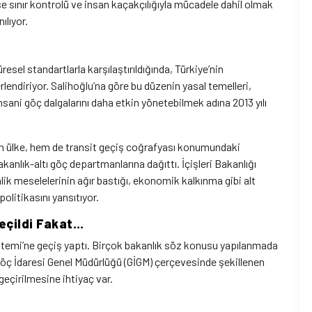
se sınır kontrolü ve insan kaçakçılığıyla mücadele dahil olmak
ılıyor.
sel standartlarla karşılaştırıldığında, Türkiye’nin
lendiriyor. Salihoğlu’na göre bu düzenin yasal temelleri,
nsani göç dalgalarını daha etkin yönetebilmek adına 2013 yılı
n ülke, hem de transit geçiş coğrafyası konumundaki
kanlık-altı göç departmanlarına dağıttı. İçişleri Bakanlığı
ik meselelerinin ağır bastığı, ekonomik kalkınma gibi alt
politikasını yansıtıyor.
eçildi Fakat…
stemi’ne geçiş yaptı. Birçok bakanlık söz konusu yapılanmada
 Göç İdaresi Genel Müdürlüğü (GİGM) çerçevesinde şekillenen
eçirilmesine ihtiyaç var.