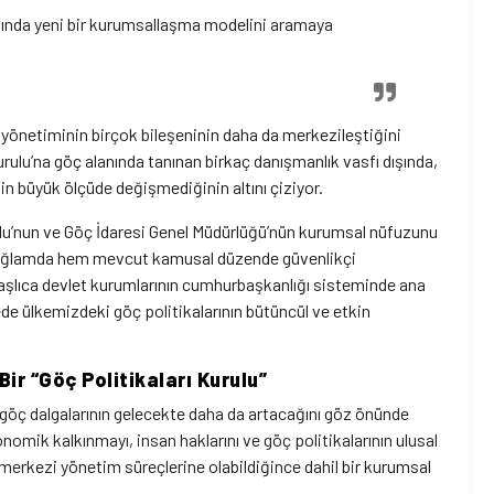
nda yeni bir kurumsallaşma modelini aramaya
yönetiminin birçok bileşeninin daha da merkezileştiğini
rulu’na göç alanında tanınan birkaç danışmanlık vasfı dışında,
in büyük ölçüde değişmediğinin altını çiziyor.
ulu’nun ve Göç İdaresi Genel Müdürlüğü’nün kurumsal nüfuzunu
u bağlamda hem mevcut kamusal düzende güvenlikçi
başlıca devlet kurumlarının cumhurbaşkanlığı sisteminde ana
de ülkemizdeki göç politikalarının bütüncül ve etkin
ir “Göç Politikaları Kurulu”
 göç dalgalarının gelecekte daha da artacağını göz önünde
mik kalkınmayı, insan haklarını ve göç politikalarının ulusal
, merkezi yönetim süreçlerine olabildiğince dahil bir kurumsal