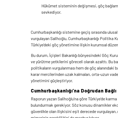
Hükümet sisteminin değişmesi, göç bağlamı
sevkediyor.
Cumhurbaşkanlığı sistemine geçiş sırasında ulusal 
vurgulayan Salihoğlu, Cumhurbaşkanlığı Politika Ku
Türkiye’deki göç yönetimine ilişkin kurumsal düzen
Bu durum, İçişleri Bakanlığı bünyesindeki Göç Kur
ve yürütme yetkilerini göreceli olarak azalttı. B
politikaların vurgulanması hem de göç alanındaki 
karar mercilerinden uzak kalmaları, orta-uzun vade
yönetimini güçleştiriyor.
Cumhurbaşkanlığı’na Doğrudan Bağlı B
Raporun yazarı Salihoğlu’na göre Türkiye’de karma
bulundurmak gerekiyor. Söz konusu dinamikler ekono
güvenlikle olan ilişkisini eşit derecede vurgulayan
mimarinin gerekliliğini de mecbur kılıyor.