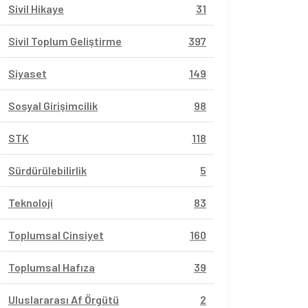
Sivil Hikaye
31
Sivil Toplum Geliştirme
397
Siyaset
149
Sosyal Girişimcilik
98
STK
118
Sürdürülebilirlik
5
Teknoloji
83
Toplumsal Cinsiyet
160
Toplumsal Hafıza
39
vil Sayfalar
Sivil Sayfalar
Uluslararası Af Örgütü
2