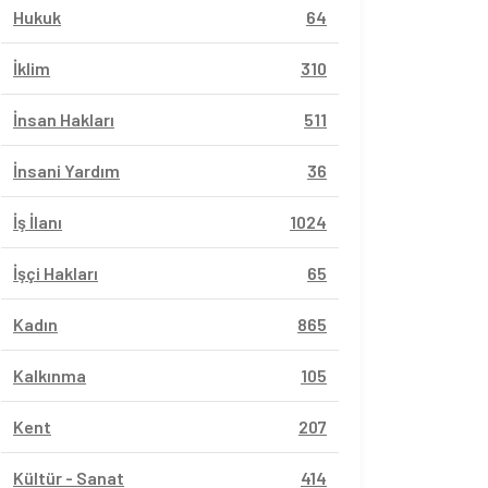
Hukuk
64
İklim
310
İnsan Hakları
511
İnsani Yardım
36
İş İlanı
1024
İşçi Hakları
65
Kadın
865
Kalkınma
105
Kent
207
Kültür - Sanat
414