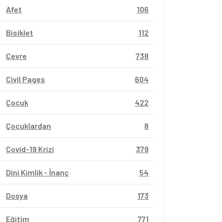
Afet
106
Bisiklet
112
Çevre
738
Civil Pages
604
Çocuk
422
Çocuklardan
8
Covid-19 Krizi
379
Dini Kimlik - İnanç
54
Dosya
173
Eğitim
771