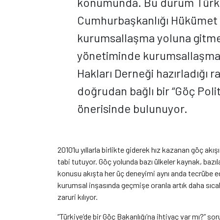
konumunda. Bu durum Türkiye’
Cumhurbaşkanlığı Hükümet S
kurumsallaşma yoluna gitmesi
yönetiminde kurumsallaşmayı
Hakları Derneği hazırladığı
doğrudan bağlı bir “Göç Poli
önerisinde bulunuyor.
2010’lu yıllarla birlikte giderek hız kazanan göç ak
tabi tutuyor. Göç yolunda bazı ülkeler kaynak, bazı
konusu akışta her üç deneyimi aynı anda tecrübe ed
kurumsal inşasında geçmişe oranla artık daha sıcak
zaruri kılıyor.
“Türkiye’de bir Göç Bakanlığı’na ihtiyaç var mı?” soru