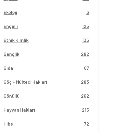
Ekoloji
3
Engelli
125
Etnik Kimlik
135
Gençlik
282
Gıda
87
Göç - Mülteci Hakları
283
Gönüllü
262
Hayvan Hakları
215
Hibe
72