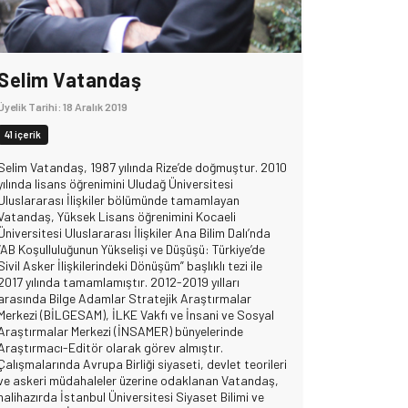
Selim Vatandaş
Üyelik Tarihi: 18 Aralık 2019
41 içerik
Selim Vatandaş, 1987 yılında Rize’de doğmuştur. 2010
yılında lisans öğrenimini Uludağ Üniversitesi
Uluslararası İlişkiler bölümünde tamamlayan
Vatandaş, Yüksek Lisans öğrenimini Kocaeli
Üniversitesi Uluslararası İlişkiler Ana Bilim Dalı’nda
“AB Koşulluluğunun Yükselişi ve Düşüşü: Türkiye’de
Sivil Asker İlişkilerindeki Dönüşüm” başlıklı tezi ile
2017 yılında tamamlamıştır. 2012-2019 yılları
arasında Bilge Adamlar Stratejik Araştırmalar
Merkezi (BİLGESAM), İLKE Vakfı ve İnsani ve Sosyal
Araştırmalar Merkezi (İNSAMER) bünyelerinde
Araştırmacı-Editör olarak görev almıştır.
Çalışmalarında Avrupa Birliği siyaseti, devlet teorileri
ve askeri müdahaleler üzerine odaklanan Vatandaş,
halihazırda İstanbul Üniversitesi Siyaset Bilimi ve