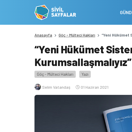
GÜN
Anasayfa
Göç - Mülteci Hakları
“Yeni Hükümet 
“Yeni Hükümet Siste
Kurumsallaşmalıyız”
Göç - Mülteci Hakları
Yazı
Selim Vatandaş
01 Haziran 2021