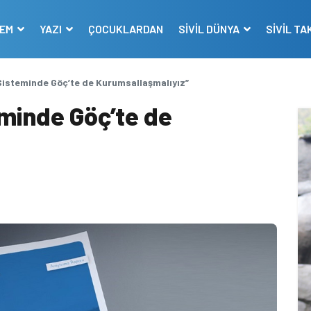
DEM
YAZI
ÇOCUKLARDAN
SİVİL DÜNYA
SİVİL TA
Sisteminde Göç’te de Kurumsallaşmalıyız”
minde Göç’te de