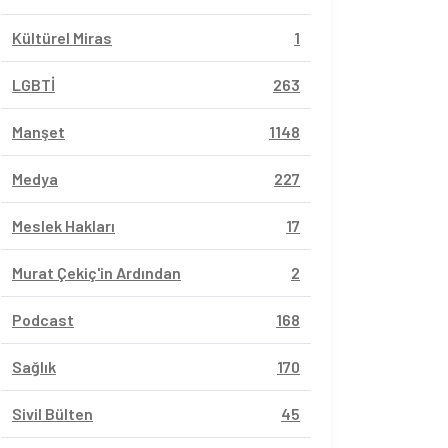
Kültürel Miras
1
LGBTİ
263
Manşet
1148
Medya
227
Meslek Hakları
17
Murat Çekiç'in Ardından
2
Podcast
168
Sağlık
170
Sivil Bülten
45