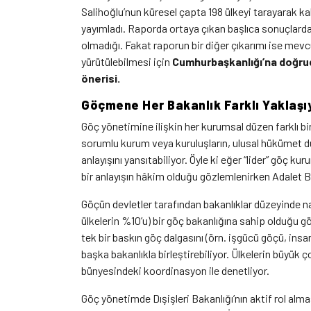
Salihoğlu’nun küresel çapta 198 ülkeyi tarayarak kal
yayımladı. Raporda ortaya çıkan başlıca sonuçlardan 
olmadığı. Fakat raporun bir diğer çıkarımı ise mevc
yürütülebilmesi için
Cumhurbaşkanlığı’na doğruda
önerisi.
Göçmene Her Bakanlık Farklı Yaklaşı
Göç yönetimine ilişkin her kurumsal düzen farklı bir
sorumlu kurum veya kuruluşların, ulusal hükümet d
anlayışını yansıtabiliyor. Öyle ki eğer “lider” göç ku
bir anlayışın hâkim olduğu gözlemlenirken Adalet Ba
Göçün devletler tarafından bakanlıklar düzeyinde nas
ülkelerin %10’u) bir göç bakanlığına sahip olduğu g
tek bir baskın göç dalgasını (örn. işgücü göçü, insan
başka bakanlıkla birleştirebiliyor. Ülkelerin büyük 
bünyesindeki koordinasyon ile denetliyor.
Göç yönetimde Dışişleri Bakanlığı’nın aktif rol almas