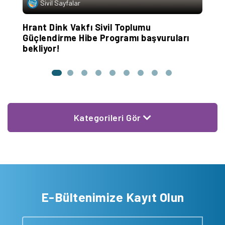
Sivil Sayfalar
Hrant Dink Vakfı Sivil Toplumu
H
Güçlendirme Hibe Programı başvuruları
B
bekliyor!
Kategorileri Gör
E-Bültenimize Kayıt Olun