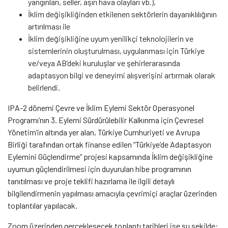
yangınları, seller, aşırı hava olayları vb.),
İklim değişikliğinden etkilenen sektörlerin dayanıklılığının
artırılması ile
İklim değişikliğine uyum yenilikçi teknolojilerin ve
sistemlerinin oluşturulması, uygulanması için Türkiye
ve/veya AB’deki kuruluşlar ve şehirlerarasında
adaptasyon bilgi ve deneyimi alışverişini artırmak olarak
belirlendi.
IPA-2 dönemi Çevre ve İklim Eylemi Sektör Operasyonel
Programı’nın 3. Eylemi Sürdürülebilir Kalkınma için Çevresel
Yönetim’in altında yer alan, Türkiye Cumhuriyeti ve Avrupa
Birliği tarafından ortak finanse edilen “Türkiye’de Adaptasyon
Eylemini Güçlendirme” projesi kapsamında İklim değişikliğine
uyumun güçlendirilmesi için duyurulan hibe programının
tanıtılması ve proje teklifi hazırlama ile ilgili detaylı
bilgilendirmenin yapılması amacıyla çevrimiçi araçlar üzerinden
toplantılar yapılacak.
Zoom üzerinden gerçekleşecek toplantı tarihleri ise şu şekilde: