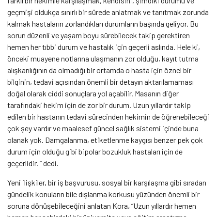
farklı bir hekimle karşılaşmak, kendisini, şimdiki durumu ve
geçmişi oldukça sınırlı bir sürede anlatmak ve tanıtmak zorunda
kalmak hastaların zorlandıkları durumların başında geliyor. Bu
sorun düzenli ve yaşam boyu sürebilecek takip gerektiren
hemen her tıbbi durum ve hastalık için geçerli aslında. Hele ki,
önceki muayene notlarına ulaşmanın zor olduğu, kayıt tutma
alışkanlığının da olmadığı bir ortamda o hasta için öznel bir
bilginin, tedavi açısından önemli bir detayın aktarılamaması
doğal olarak ciddi sonuçlara yol açabilir. Masanın diğer
tarafındaki hekim için de zor bir durum. Uzun yıllardır takip
edilen bir hastanın tedavi sürecinden hekimin de öğrenebileceği
çok şey vardır ve maalesef güncel sağlık sistemi içinde buna
olanak yok. Damgalanma, etiketlenme kaygısı benzer pek çok
durum için olduğu gibi bipolar bozukluk hastaları için de
geçerlidir. ” dedi.
Yeni ilişkiler, bir iş başvurusu, sosyal bir karşılaşma gibi sıradan
gündelik konuların bile dışlanma korkusu yüzünden önemli bir
soruna dönüşebileceğini anlatan Kora, “Uzun yıllardır hemen