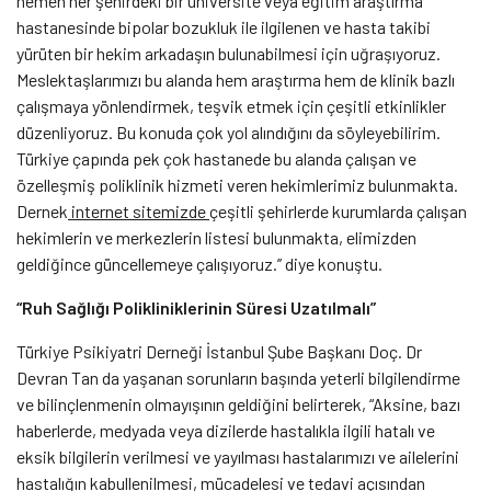
hemen her şehirdeki bir üniversite veya eğitim araştırma
hastanesinde bipolar bozukluk ile ilgilenen ve hasta takibi
yürüten bir hekim arkadaşın bulunabilmesi için uğraşıyoruz.
Meslektaşlarımızı bu alanda hem araştırma hem de klinik bazlı
çalışmaya yönlendirmek, teşvik etmek için çeşitli etkinlikler
düzenliyoruz. Bu konuda çok yol alındığını da söyleyebilirim.
Türkiye çapında pek çok hastanede bu alanda çalışan ve
özelleşmiş poliklinik hizmeti veren hekimlerimiz bulunmakta.
Dernek
internet sitemizde
çeşitli şehirlerde kurumlarda çalışan
hekimlerin ve merkezlerin listesi bulunmakta, elimizden
geldiğince güncellemeye çalışıyoruz.’’ diye konuştu.
“Ruh Sağlığı Polikliniklerinin Süresi Uzatılmalı”
Türkiye Psikiyatri Derneği İstanbul Şube Başkanı Doç. Dr
Devran Tan da yaşanan sorunların başında yeterli bilgilendirme
ve bilinçlenmenin olmayışının geldiğini belirterek, “Aksine, bazı
haberlerde, medyada veya dizilerde hastalıkla ilgili hatalı ve
eksik bilgilerin verilmesi ve yayılması hastalarımızı ve ailelerini
hastalığın kabullenilmesi, mücadelesi ve tedavi açısından