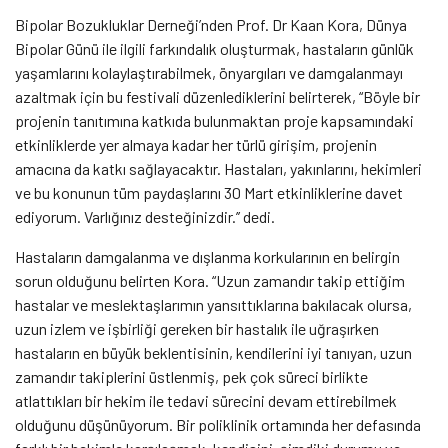
Bipolar Bozukluklar Derneği’nden Prof. Dr Kaan Kora, Dünya
Bipolar Günü ile ilgili farkındalık oluşturmak, hastaların günlük
yaşamlarını kolaylaştırabilmek, önyargıları ve damgalanmayı
azaltmak için bu festivali düzenlediklerini belirterek, “Böyle bir
projenin tanıtımına katkıda bulunmaktan proje kapsamındaki
etkinliklerde yer almaya kadar her türlü girişim, projenin
amacına da katkı sağlayacaktır. Hastaları, yakınlarını, hekimleri
ve bu konunun tüm paydaşlarını 30 Mart etkinliklerine davet
ediyorum. Varlığınız desteğinizdir.’’ dedi.
Hastaların damgalanma ve dışlanma korkularının en belirgin
sorun olduğunu belirten Kora. “
Uzun zamandır takip ettiğim
hastalar ve meslektaşlarımın yansıttıklarına bakılacak olursa,
uzun izlem ve işbirliği gereken bir hastalık ile uğraşırken
hastaların en büyük beklentisinin, kendilerini iyi tanıyan, uzun
zamandır takiplerini üstlenmiş, pek çok süreci birlikte
atlattıkları bir hekim ile tedavi sürecini devam ettirebilmek
olduğunu düşünüyorum. Bir poliklinik ortamında her defasında