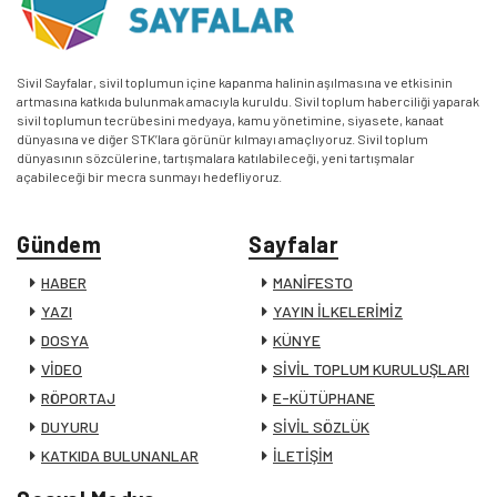
Sivil Sayfalar, sivil toplumun içine kapanma halinin aşılmasına ve etkisinin
artmasına katkıda bulunmak amacıyla kuruldu. Sivil toplum haberciliği yaparak
sivil toplumun tecrübesini medyaya, kamu yönetimine, siyasete, kanaat
dünyasına ve diğer STK’lara görünür kılmayı amaçlıyoruz. Sivil toplum
dünyasının sözcülerine, tartışmalara katılabileceği, yeni tartışmalar
açabileceği bir mecra sunmayı hedefliyoruz.
Gündem
Sayfalar
HABER
MANİFESTO
YAZI
YAYIN İLKELERİMİZ
DOSYA
KÜNYE
VİDEO
SİVİL TOPLUM KURULUŞLARI
RÖPORTAJ
E-KÜTÜPHANE
DUYURU
SİVİL SÖZLÜK
KATKIDA BULUNANLAR
İLETİŞİM