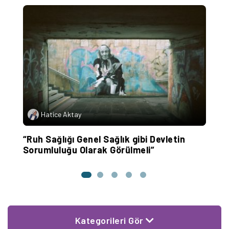
Hatice Aktay
e!
“Ruh Sağlığı Genel Sağlık gibi Devletin
C
Sorumluluğu Olarak Görülmeli”
v
Kategorileri Gör