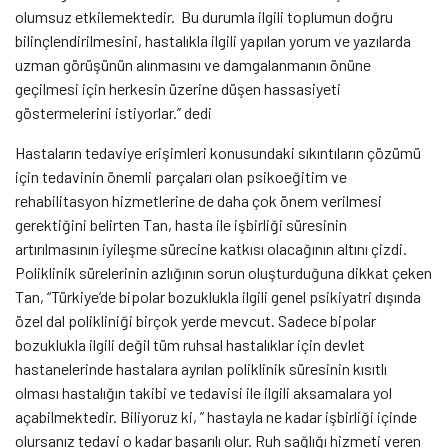
olumsuz etkilemektedir.
Bu durumla ilgili toplumun doğru
bilinçlendirilmesini, hastalıkla ilgili yapılan yorum ve yazılarda
uzman görüşünün alınmasını ve damgalanmanın önüne
geçilmesi için herkesin üzerine düşen hassasiyeti
göstermelerini istiyorlar.’’ dedi
Hastaların tedaviye erişimleri konusundaki sıkıntıların çözümü
için tedavinin önemli parçaları olan psikoeğitim ve
rehabilitasyon hizmetlerine de daha çok önem verilmesi
gerektiğini belirten Tan, hasta ile işbirliği süresinin
artırılmasının iyileşme sürecine katkısı olacağının altını çizdi.
Poliklinik sürelerinin azlığının sorun oluşturduğuna dikkat çeken
Tan, “
Türkiye’de bipolar bozuklukla ilgili genel psikiyatri dışında
özel dal polikliniği birçok yerde mevcut. Sadece bipolar
bozuklukla ilgili değil tüm ruhsal hastalıklar için devlet
hastanelerinde hastalara ayrılan poliklinik süresinin kısıtlı
olması hastalığın takibi ve tedavisi ile ilgili aksamalara yol
açabilmektedir. Biliyoruz ki, ” hastayla ne kadar işbirliği içinde
olursanız tedavi o kadar başarılı olur.
Ruh sağlığı hizmeti veren