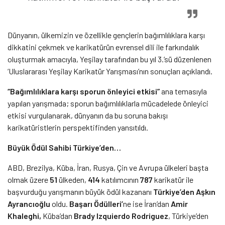
Dünyanın, ülkemizin ve özellikle gençlerin bağımlılıklara karşı
dikkatini çekmek ve karikatürün evrensel dili ile farkındalık
oluşturmak amacıyla, Yeşilay tarafından bu yıl 3.’sü düzenlenen
‘Uluslararası Yeşilay Karikatür Yarışması’nın sonuçları açıklandı.
“Bağımlılıklara karşı sporun önleyici etkisi”
ana temasıyla
yapılan yarışmada; sporun bağımlılıklarla mücadelede önleyici
etkisi vurgulanarak, dünyanın da bu soruna bakışı
karikatüristlerin perspektifinden yansıtıldı.
Büyük Ödül Sahibi Türkiye’den…
ABD, Brezilya, Küba, İran, Rusya, Çin ve Avrupa ülkeleri başta
olmak üzere
51
ülkeden,
414
katılımcının
787
karikatür ile
başvurduğu yarışmanın büyük ödül kazananı
Türkiye’den Aşkın
Ayrancıoğlu
oldu.
Başarı Ödülleri’
ne ise İran’dan
Amir
Khaleghi,
Küba’dan
Brady Izquierdo Rodriguez
, Türkiye’den