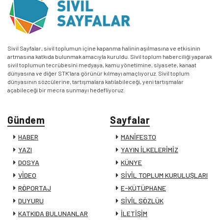
Sivil Sayfalar, sivil toplumun içine kapanma halinin aşılmasına ve etkisinin
artmasına katkıda bulunmak amacıyla kuruldu. Sivil toplum haberciliği yaparak
sivil toplumun tecrübesini medyaya, kamu yönetimine, siyasete, kanaat
dünyasına ve diğer STK’lara görünür kılmayı amaçlıyoruz. Sivil toplum
dünyasının sözcülerine, tartışmalara katılabileceği, yeni tartışmalar
açabileceği bir mecra sunmayı hedefliyoruz.
Gündem
Sayfalar
HABER
MANİFESTO
YAZI
YAYIN İLKELERİMİZ
DOSYA
KÜNYE
VİDEO
SİVİL TOPLUM KURULUŞLARI
RÖPORTAJ
E-KÜTÜPHANE
DUYURU
SİVİL SÖZLÜK
KATKIDA BULUNANLAR
İLETİŞİM