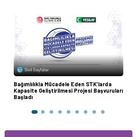
yo
Sivil Sayfalar
Bağımlılıkla Mücadele Eden STK’larda
1
Kapasite Geliştirilmesi Projesi Başvuruları
S
Başladı