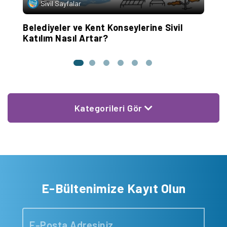
Sivil Sayfalar
Belediyeler ve Kent Konseylerine Sivil
K
Katılım Nasıl Artar?
E
Kategorileri Gör
E-Bültenimize Kayıt Olun