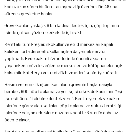
kadın, uzun süren bir ücret anlaşmazlığı üzerine dün 48 saat
sürecek grevlerine başladı.
Greve katılan yaklaşık 8 bin kadına destek için, çöp toplama
işinde çalışan yüzlerce erkek de iş bıraktı.
Kentteki tüm kreşler, ilkokullar ve etüd merkezleri kapalı
kalırken, orta dereceli okullar açılsa da yemek servisi
yapılmadı. Evde bakım hizmetlerinde önemli aksama
yaşanırken, müzeler, eğlence merkezleri ve kütüphaneler açık
kalsa bile kafeterya ve temizlik hizmetleri kesintiye uğradı.
Bakım ve temizlik işçisi kadınların grevinin başlamasıyla
beraber, 600 çöp toplama ve yol işçisi erkek de kadınların “eşit
işe eşit ücret” talebine destek verdi. Kentte yemek ve bakım
işlerinde görev alan kadınlar, çöp toplama ve sokak temizliği
işlerinde çalışan erkeklere nazaran, saatte 3 sterlin daha az
ödeme alıyor.
Temizlik personeli ve yol işçilerinin Çarşamba günü de grevde