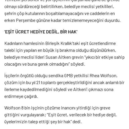
olmayı sürdüreceği belirtilirken, belediye meclisi yetkilileri,
şehrin çöp kutularının boşaltılamayacağını ve caddelerin en
erken Perşembe gününe kadar temizlenemeyeceğini duyurdu.
‘EŞİT ÜCRET HEDİYE DEĞİL, BİR HAK’
Kadınların hamlesinin Birleşik Krallık’taki eşit ücretlendirme
talebi için yapılan en büyük iş bırakma olduğu düşünülürken,
belediye meclisi lideri Susan Aitken grevin “yıkıcı bir etkiye sahip
olacağını ve buna gerek olmadığını” söyledi.
İşçilerin örgütlü olduğu sendika GMB yetkilisi Rhea Wolfson,
çözüm için bu yıl 21 toplantı gerçekleştirildiğini ancak anlamlı bir
ilerleme kaydedilmediğini söyledi ve Aitken’i çıkmazı sona
erdirmeye çağırdı.
Wolfson 8 bin işçinin çözüme inancını yitirdiği için greve
gittiğini vurgulayarak; “Eşit ücret, verilecek bir hediye değil,
üyelerimizin talep ettiği şey bir hak” dedi.