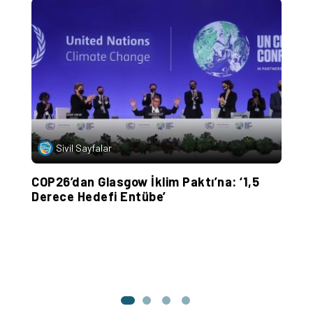
Sivil Sayfalar
COP26’dan Glasgow İklim Paktı’na: ‘1,5
‘
Derece Hedefi Entübe’
K