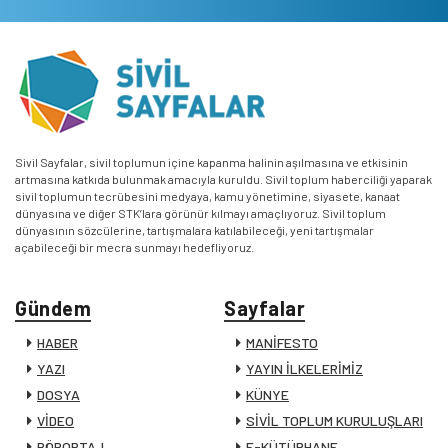
Sivil Sayfalar, sivil toplumun içine kapanma halinin aşılmasına ve etkisinin
artmasına katkıda bulunmak amacıyla kuruldu. Sivil toplum haberciliği yaparak
sivil toplumun tecrübesini medyaya, kamu yönetimine, siyasete, kanaat
dünyasına ve diğer STK’lara görünür kılmayı amaçlıyoruz. Sivil toplum
dünyasının sözcülerine, tartışmalara katılabileceği, yeni tartışmalar
açabileceği bir mecra sunmayı hedefliyoruz.
Gündem
Sayfalar
HABER
MANİFESTO
YAZI
YAYIN İLKELERİMİZ
DOSYA
KÜNYE
VİDEO
SİVİL TOPLUM KURULUŞLARI
RÖPORTAJ
E-KÜTÜPHANE