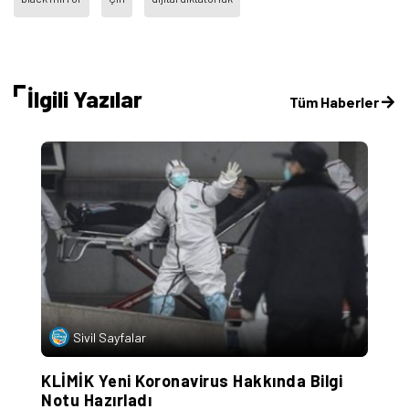
İlgili Yazılar
Tüm Haberler
Sivil Sayfalar
KLİMİK Yeni Koronavirus Hakkında Bilgi
Ç
Notu Hazırladı
C