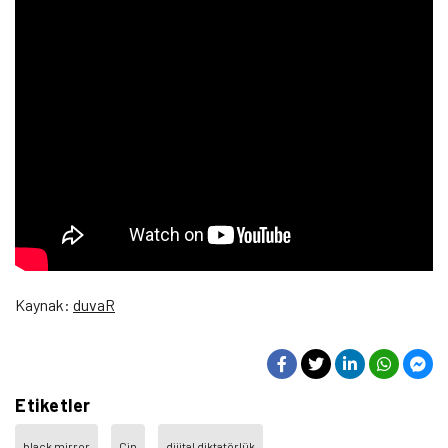
Kaynak:
duvaR
Etiketler
black mirror
Çin
dijital diktatörlük