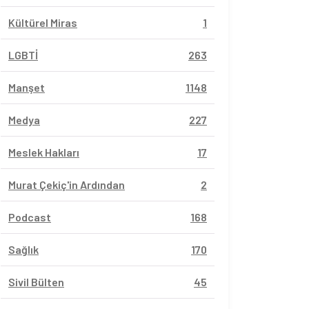
Kültürel Miras
1
LGBTİ
263
Manşet
1148
Medya
227
Meslek Hakları
17
Murat Çekiç'in Ardından
2
Podcast
168
Sağlık
170
Sivil Bülten
45