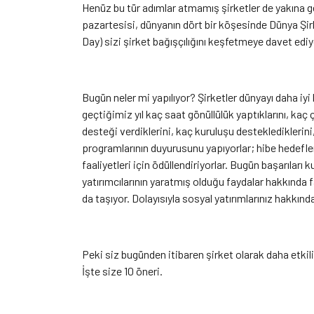
Henüz bu tür adımlar atmamış şirketler de yakına ge
pazartesisi, dünyanın dört bir köşesinde Dünya Şir
Day) sizi şirket bağışçılığını keşfetmeye davet ediy
Bugün neler mi yapılıyor? Şirketler dünyayı daha iyi b
geçtiğimiz yıl kaç saat gönüllülük yaptıklarını, kaç 
desteği verdiklerini, kaç kuruluşu desteklediklerini
programlarının duyurusunu yapıyorlar; hibe hedeflerin
faaliyetleri için ödüllendiriyorlar. Bugün başarılar
yatırımcılarının yaratmış olduğu faydalar hakkında 
da taşıyor. Dolayısıyla sosyal yatırımlarınız hakk
Peki siz bugünden itibaren şirket olarak daha etkili
İşte size 10 öneri.