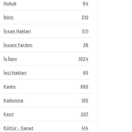
Hukuk
64
İklim
310
İnsan Hakları
511
İnsani Yardım
36
İş İlanı
1024
İşçi Hakları
65
Kadın
865
Kalkınma
105
Kent
207
Kültür - Sanat
414