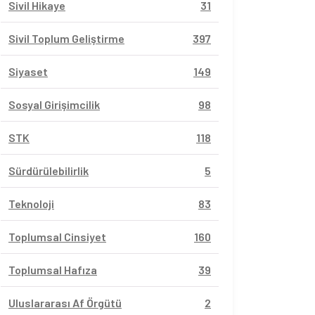
Sivil Hikaye
31
Sivil Toplum Geliştirme
397
Siyaset
149
Sosyal Girişimcilik
98
STK
118
Sürdürülebilirlik
5
Teknoloji
83
Toplumsal Cinsiyet
160
Toplumsal Hafıza
39
Uluslararası Af Örgütü
2