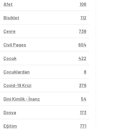
Afet
106
Bisiklet
112
Çevre
738
Civil Pages
604
Çocuk
422
Çocuklardan
8
Covid-19 Krizi
379
Dini Kimlik - İnanç
54
Dosya
173
Eğitim
771