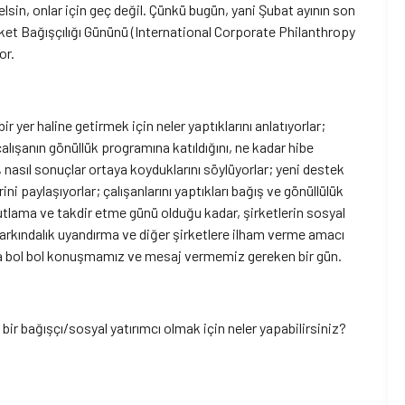
lsin, onlar için geç değil. Çünkü bugün, yani Şubat ayının son
ket Bağışçılığı Gününü (International Corporate Philanthropy
or.
ir yer haline getirmek için neler yaptıklarını anlatıyorlar;
çalışanın gönüllük programına katıldığını, ne kadar hibe
, nasıl sonuçlar ortaya koyduklarını söylüyorlar; yeni destek
i paylaşıyorlar; çalışanlarını yaptıkları bağış ve gönüllülük
ı kutlama ve takdir etme günü olduğu kadar, şirketlerin sosyal
farkındalık uyandırma ve diğer şirketlere ilham verme amacı
ında bol bol konuşmamız ve mesaj vermemiz gereken bir gün.
 bir bağışçı/sosyal yatırımcı olmak için neler yapabilirsiniz?