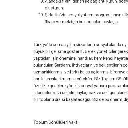
Alandaki fikir liderleri ile bağlantı kurun, s
oluşturun.
Şirketinizin sosyal yatırım programlarının e
ilham vermek için bu sonuçları paylaşın.
Türkiye’de son on yılda şirketlerin sosyal alanda oynad
büyük bir gelişme gösterdi. Gerek yöneticiler gerek
yaptıkları işin önemine inandılar, hem kendi hayatl
bulundular. Şartların, ihtiyaçların ve beklentileri
uzmanlıklarımızı ve farklı bakış açılarımızı biraraya
haritaları çıkartmamız mümkün. Biz Toplum Gönüllül
özellikle gençlere yönelik sosyal yatırım programla
izlenimlerimizi sizinle paylaşmak ve sizi gençlerle
bir toplantı dizisi başlatacağız. Siz de bu önemli 
Toplum Gönüllüleri Vakfı