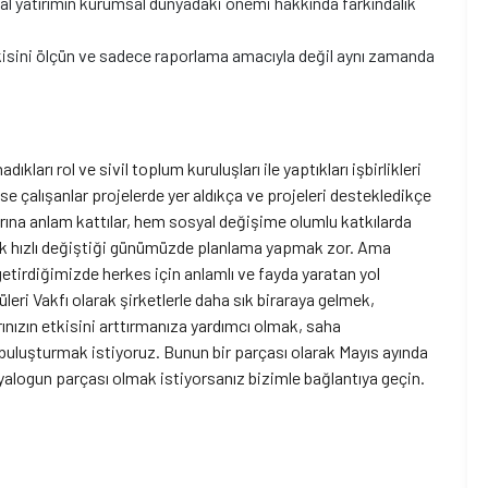
osyal yatırımın kurumsal dünyadaki önemi hakkında farkındalık
tkisini ölçün ve sadece raporlama amacıyla değil aynı zamanda
ıkları rol ve sivil toplum kuruluşları ile yaptıkları işbirlikleri
se çalışanlar projelerde yer aldıkça ve projeleri destekledikçe
arına anlam kattılar, hem sosyal değişime olumlu katkılarda
n çok hızlı değiştiği günümüzde planlama yapmak zor. Ama
 getirdiğimizde herkes için anlamlı ve fayda yaratan yol
eri Vakfı olarak şirketlerle daha sık biraraya gelmek,
rınızın etkisini arttırmanıza yardımcı olmak, saha
 buluşturmak istiyoruz. Bunun bir parçası olarak Mayıs ayında
diyalogun parçası olmak istiyorsanız bizimle bağlantıya geçin.