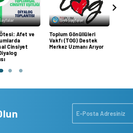
 Sayfalar
Sivil Sayfalar
Si
Ötesi: Afet ve
Toplum Gönüllüleri
Dinle
rumlarda
Vakfı (TOG) Destek
Dayan
al Cinsiyet
Merkez Uzmanı Arıyor
Festiv
 Diyalog
ısı
Olun