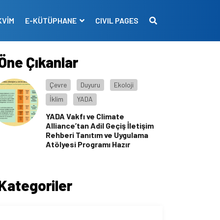
KVİM
E-KÜTÜPHANE
CIVIL PAGES
Öne Çıkanlar
Çevre
Duyuru
Ekoloji
İklim
YADA
YADA Vakfı ve Climate
Alliance’tan Adil Geçiş İletişim
Rehberi Tanıtım ve Uygulama
Atölyesi Programı Hazır
Kategoriler