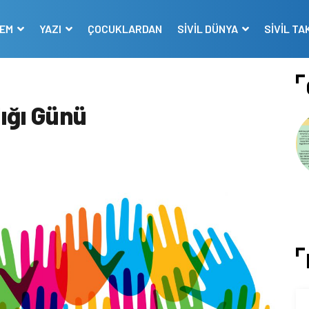
DEM
YAZI
ÇOCUKLARDAN
SİVİL DÜNYA
SİVİL TA
ığı Günü