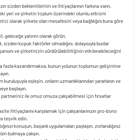
zın sizden beklentilerinin ve ihtiyaçlarının farkına varın.
eki yeri ve şirketin toplum üzerindeki olumlu etkisini
ici olarak şirkete olan mesafesini veya bağlılığını buna göre
il, geleceğe yatırım olarak görün.
, sizden kopuk faktörler olmadığını, dolayısıyla bunlar
rısını ve şirketinizin sürdürülebilirliğinin etkilenebileceğini
aha fazla kazandırmaksa, bunun yolunun toplumun gelişimine
ayın.
 kuruluşuyla eşleşin, onların uzmanlıklarından yararlanın ve
meye başlayın.
u partneriniz ile omuz omuza çalışabilmesi için fırsatlar
asite ihtiyaçlarını karşılamak için çalışanlarınızın pro-bono
a teşvik edin.
ptığınızı konuşun, başarılı uygulamaları paylaşın, zorlandığınız
özüm bulmaya çalışın.