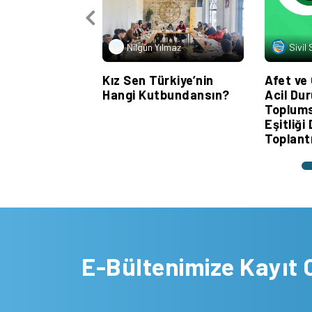
Nilgün Yılmaz
Sivil
Kız Sen Türkiye’nin
Afet ve 
Hangi Kutbundansın?
Acil Du
Toplums
Eşitliği
Toplant
E-Bültenimize Kayıt 