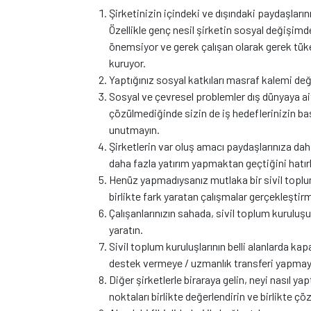
Şirketinizin içindeki ve dışındaki paydaşlarını
Özellikle genç nesil şirketin sosyal değişimd
önemsiyor ve gerek çalışan olarak gerek tüket
kuruyor.
Yaptığınız sosyal katkıları masraf kalemi değ
Sosyal ve çevresel problemler dış dünyaya ait
çözülmediğinde sizin de iş hedeflerinizin başa
unutmayın.
Şirketlerin var oluş amacı paydaşlarınıza d
daha fazla yatırım yapmaktan geçtiğini hatırl
Henüz yapmadıysanız mutlaka bir sivil toplum
birlikte fark yaratan çalışmalar gerçekleştir
Çalışanlarınızın sahada, sivil toplum kuruluş
yaratın.
Sivil toplum kuruluşlarının belli alanlarda kap
destek vermeye / uzmanlık transferi yapmay
Diğer şirketlerle biraraya gelin, neyi nasıl ya
noktaları birlikte değerlendirin ve birlikte ç