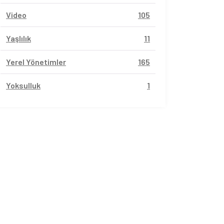
Video
105
Yaşlılık
11
Yerel Yönetimler
165
Yoksulluk
1