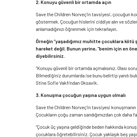
2. Konuyu güvenli bir ortamda açın
Save the Children Norveç’in tavsiyesi, çocuğun ko
göstermek. Çocuğun hislerini ciddiye alın ve sözle
anlamadığınızı öğrenmek için tekrarlayın.
Örneğin “yaşadığımız muhitte çocuklara kötü ş
hareket değil. Bunun yerine, “benim için en ö
diyebilirsiniz.
“Konuyu güvenli bir ortamda açmalısınız. Olası sor
Bilmediğiniz durumlarda ise bunu belirtip yanıtı bu
Stine Sofie Vakfı’ndan Oksavik.
3. Konuşma çocuğun yaşına uygun olmalı
Save the Children Norveç’in tavsiyesi konuşmanın
Çocukların çoğu zaman sandığımızdan çok daha fazl
“Çocuk üç yaşına geldiğinde beden hakkında konuşmay
çocuklara öğretebilirsiniz. Çocuk yaklaşık beş yaş