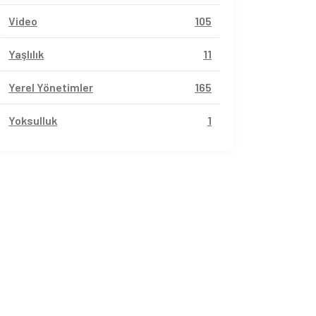
Video
105
Yaşlılık
11
Yerel Yönetimler
165
Yoksulluk
1