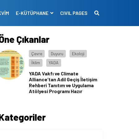
KVİM
E-KÜTÜPHANE
CIVIL PAGES
Öne Çıkanlar
Çevre
Duyuru
Ekoloji
İklim
YADA
YADA Vakfı ve Climate
Alliance’tan Adil Geçiş İletişim
Rehberi Tanıtım ve Uygulama
Atölyesi Programı Hazır
Kategoriler