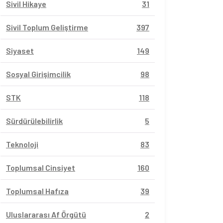
Sivil Hikaye
31
Sivil Toplum Geliştirme
397
Siyaset
149
Sosyal Girişimcilik
98
STK
118
Sürdürülebilirlik
5
Teknoloji
83
Toplumsal Cinsiyet
160
Toplumsal Hafıza
39
Uluslararası Af Örgütü
2