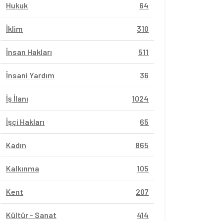
Hukuk
64
İklim
310
İnsan Hakları
511
İnsani Yardım
36
İş İlanı
1024
İşçi Hakları
65
Kadın
865
Kalkınma
105
Kent
207
Kültür - Sanat
414