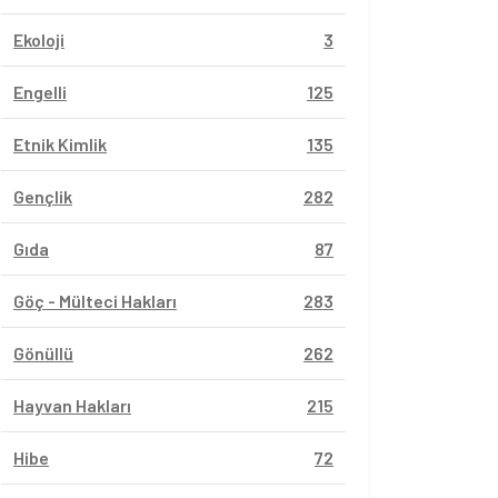
Ekoloji
3
Engelli
125
Etnik Kimlik
135
Gençlik
282
Gıda
87
Göç - Mülteci Hakları
283
Gönüllü
262
Hayvan Hakları
215
Hibe
72