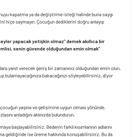
nuyu kapatma ya da değiştirme isteği halinde buna saygı
rini hiçe saymayın. Çocuğun dediklerini doğru anlayıp
eyler yapacak yetişkin olmaz” demek akıllıca bir
nemlisi, senin güvende olduğundan emin olmak”
ulara yanıt verecek geniş bir zamanınız olduğundan emin olun.
lup bulamayacağınıza bakacağınızı söyleyebilirsiniz, diyor
 çocuğun yaşına ve gelişimine uygun olması yönünde.
asını anladığını aklınızda bulundurun.
a başlayabilirsiniz. Bedenin farklı kısımlarının adlarını
ına geldiğinde ise üreme hakkında konuşabilirsiniz. Bu da