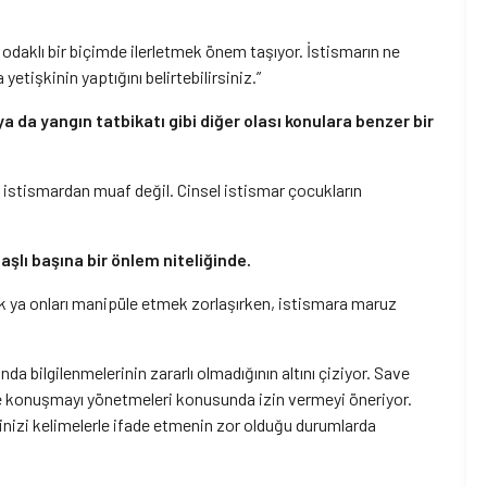
daklı bir biçimde ilerletmek önem taşıyor. İstismarın ne
etişkinin yaptığını belirtebilirsiniz.”
a da yangın tatbikatı gibi diğer olası konulara benzer bir
i istismardan muaf değil. Cinsel istismar çocukların
şlı başına bir önlem niteliğinde.
ek ya onları manipüle etmek zorlaşırken, istismara maruz
nda bilgilenmelerinin zararlı olmadığının altını çiziyor. Save
 ve konuşmayı yönetmeleri konusunda izin vermeyi öneriyor.
inizi kelimelerle ifade etmenin zor olduğu durumlarda