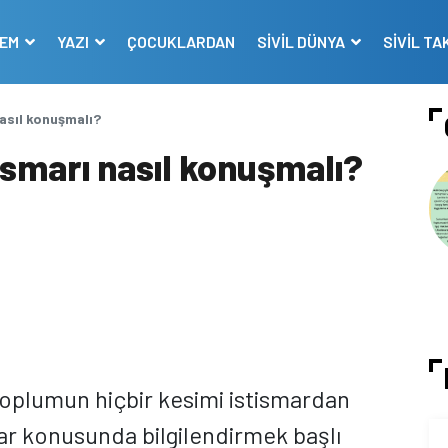
DEM
YAZI
ÇOCUKLARDAN
SİVİL DÜNYA
SİVİL TA
nasıl konuşmalı?
tismarı nasıl konuşmalı?
 toplumun hiçbir kesimi istismardan
ar konusunda bilgilendirmek başlı