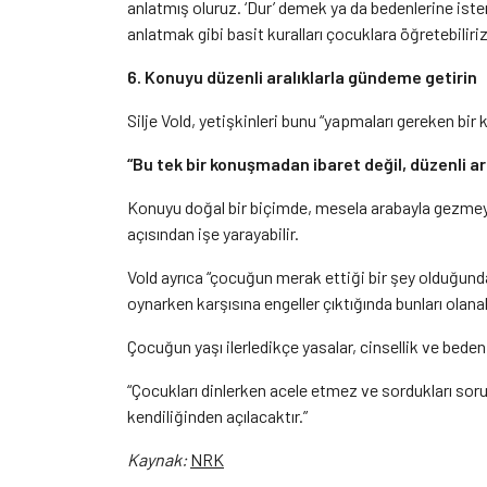
anlatmış oluruz. ‘Dur’ demek ya da bedenlerine iste
anlatmak gibi basit kuralları çocuklara öğretebiliriz
6. Konuyu düzenli aralıklarla gündeme getirin
Silje Vold, yetişkinleri bunu “yapmaları gereken b
“Bu tek bir konuşmadan ibaret değil, düzenli a
Konuyu doğal bir biçimde, mesela arabayla gezme
açısından işe yarayabilir.
Vold ayrıca “çocuğun merak ettiği bir şey olduğunda
oynarken karşısına engeller çıktığında bunları olan
Çocuğun yaşı ilerledikçe yasalar, cinsellik ve beden il
“Çocukları dinlerken acele etmez ve sordukları sorul
kendiliğinden açılacaktır.”
Kaynak:
NRK