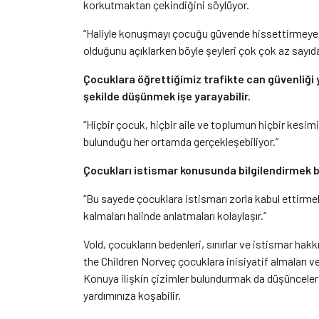
korkutmaktan çekindiğini söylüyor.
“Haliyle konuşmayı çocuğu güvende hissettirmeye o
olduğunu açıklarken böyle şeyleri çok çok az sayıda y
Çocuklara öğrettiğimiz trafikte can güvenliği y
şekilde düşünmek işe yarayabilir.
“Hiçbir çocuk, hiçbir aile ve toplumun hiçbir kesim
bulunduğu her ortamda gerçekleşebiliyor.”
Çocukları istismar konusunda bilgilendirmek ba
“Bu sayede çocuklara istismarı zorla kabul ettirm
kalmaları halinde anlatmaları kolaylaşır.”
Vold, çocukların bedenleri, sınırlar ve istismar hakkı
the Children Norveç çocuklara inisiyatif almaları
Konuya ilişkin çizimler bulundurmak da düşünceler
yardımınıza koşabilir.