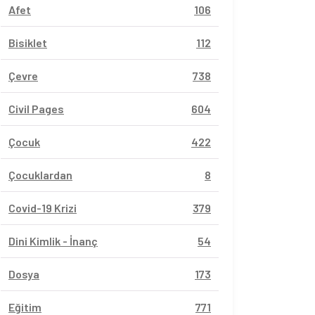
Afet
106
Bisiklet
112
Çevre
738
Civil Pages
604
Çocuk
422
Çocuklardan
8
Covid-19 Krizi
379
Dini Kimlik - İnanç
54
Dosya
173
Eğitim
771