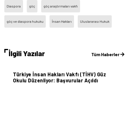
Diaspora
göç
göç araştırmaları vakfı
göç ve diaspora hukuku
İnsan Hakları
Uluslararası Hukuk
İlgili Yazılar
Tüm Haberler
Sivil Sayfalar
Türkiye İnsan Hakları Vakfı (TİHV) Güz
Okulu Düzenliyor: Başvurular Açıldı