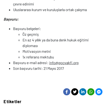
çevre edinimi
Uluslararası kurum ve kuruluşlarla ortak çalışma
Başvuru:
Başvuru belgeleri:
Öz geçmiş
En az 4 yıllık ya da buna denk hukuk eğitimi
diploması
Motivasyon metni
1x referans mektubu
Başvuru e-mail adresi:
info@gocvakfi.org
Son başvuru tarihi: 21 Mayıs 2017
Etiketler