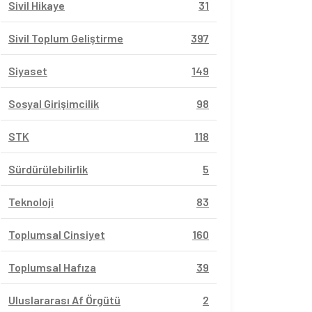
Sivil Hikaye
31
Sivil Toplum Geliştirme
397
Siyaset
149
Sosyal Girişimcilik
98
STK
118
Sürdürülebilirlik
5
Teknoloji
83
Toplumsal Cinsiyet
160
Toplumsal Hafıza
39
Uluslararası Af Örgütü
2
Cin