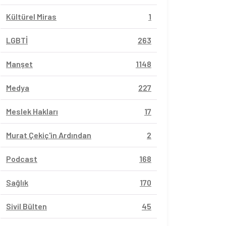
Kültürel Miras
1
LGBTİ
263
Manşet
1148
Medya
227
Meslek Hakları
17
Murat Çekiç'in Ardından
2
Podcast
168
Sağlık
170
Sivil Bülten
45