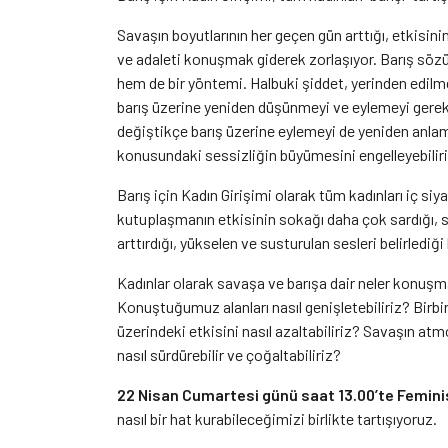
Savaşın boyutlarının her geçen gün arttığı, etkisini
ve adaleti konuşmak giderek zorlaşıyor. Barış sö
hem de bir yöntemi. Halbuki şiddet, yerinden edilmele
barış üzerine yeniden düşünmeyi ve eylemeyi gerek
değiştikçe barış üzerine eylemeyi de yeniden anlam
konusundaki sessizliğin büyümesini engelleyebiliri
Barış için Kadın Girişimi olarak tüm kadınları iç siy
kutuplaşmanın etkisinin sokağı daha çok sardığı, se
arttırdığı, yükselen ve susturulan sesleri belirled
Kadınlar olarak savaşa ve barışa dair neler konuşma
Konuştuğumuz alanları nasıl genişletebiliriz? Birb
üzerindeki etkisini nasıl azaltabiliriz? Savaşın at
nasıl sürdürebilir ve çoğaltabiliriz?
22 Nisan Cumartesi günü saat 13.00’te Femini
nasıl bir hat kurabileceğimizi birlikte tartışıyoruz.