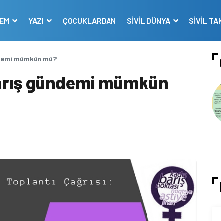
DEM
YAZI
ÇOCUKLARDAN
SİVİL DÜNYA
SİVİL TA
ündemi mümkün mü?
 barış gündemi mümkün