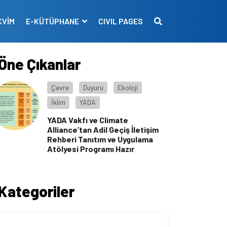
KVİM
E-KÜTÜPHANE
CIVIL PAGES
Öne Çıkanlar
Çevre
Duyuru
Ekoloji
İklim
YADA
YADA Vakfı ve Climate
Alliance’tan Adil Geçiş İletişim
Rehberi Tanıtım ve Uygulama
Atölyesi Programı Hazır
Kategoriler