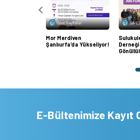
Sivil Sayfalar
Sivil
Mor Merdiven
Sulukule
Şanlıurfa’da Yükseliyor!
Derneği
Gönüllül
E-Bültenimize Kayıt 