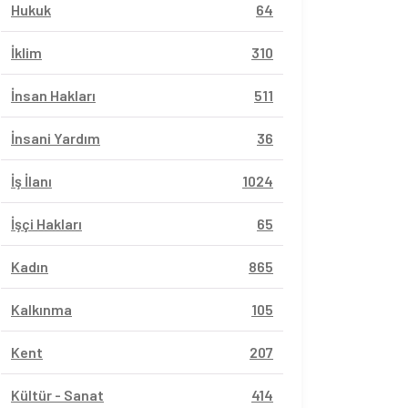
Hukuk
64
İklim
310
İnsan Hakları
511
İnsani Yardım
36
İş İlanı
1024
İşçi Hakları
65
Kadın
865
Kalkınma
105
Kent
207
Kültür - Sanat
414