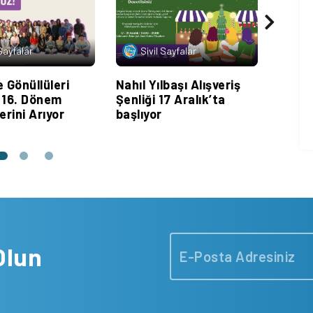
 Sayfalar
Sivil Sayfalar
Si
 Gönüllüleri
Nahıl Yılbaşı Alışveriş
“Kadı
 16. Dönem
Şenliği 17 Aralık’ta
progr
erini Arıyor
başlıyor
başla
Olun