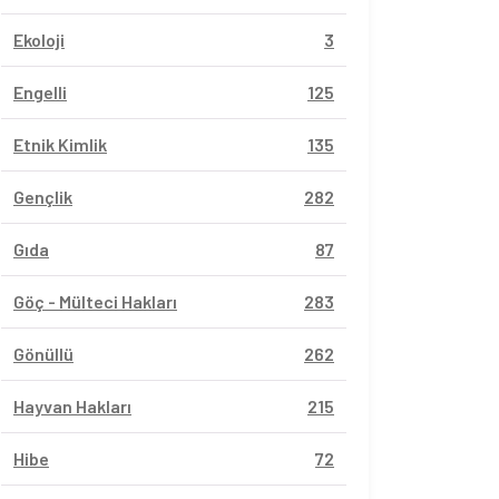
Ekoloji
3
Engelli
125
Etnik Kimlik
135
Gençlik
282
Gıda
87
Göç - Mülteci Hakları
283
Gönüllü
262
Hayvan Hakları
215
Hibe
72