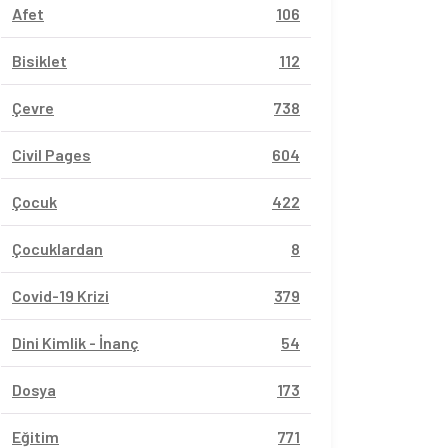
Afet
106
Bisiklet
112
Çevre
738
Civil Pages
604
Çocuk
422
Çocuklardan
8
Covid-19 Krizi
379
Dini Kimlik - İnanç
54
Dosya
173
Eğitim
771