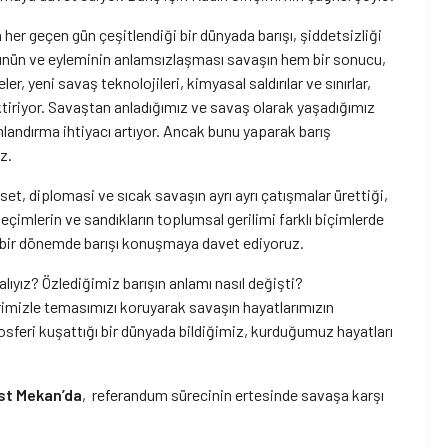
n her geçen gün çeşitlendiği bir dünyada barışı, şiddetsizliği
zünün ve eyleminin anlamsızlaşması savaşın hem bir sonucu,
r, yeni savaş teknolojileri, kimyasal saldırılar ve sınırlar,
tiriyor. Savaştan anladığımız ve savaş olarak yaşadığımız
landırma ihtiyacı artıyor. Ancak bunu yaparak barış
z.
aset, diplomasi ve sıcak savaşın ayrı ayrı çatışmalar ürettiği,
çimlerin ve sandıkların toplumsal gerilimi farklı biçimlerde
iği bir dönemde barışı konuşmaya davet ediyoruz.
lıyız? Özlediğimiz barışın anlamı nasıl değişti?
irimizle temasımızı koruyarak savaşın hayatlarımızın
mosferi kuşattığı bir dünyada bildiğimiz, kurduğumuz hayatları
st Mekan’da
, referandum sürecinin ertesinde savaşa karşı