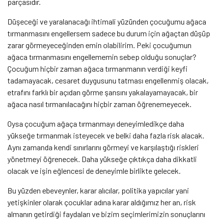
parçasıdır.
Düşeceği ve yaralanacağı ihtimali yüzünden çocuğumu ağaca
tırmanmasını engellersem sadece bu durum için ağaçtan düşüp
zarar görmeyeceğinden emin olabilirim. Peki çocuğumun
ağaca tırmanmasını engellememin sebep olduğu sonuçlar?
Çocuğum hiçbir zaman ağaca tırmanmanın verdiği keyfi
tadamayacak, cesaret duygusunu tatması engellenmiş olacak,
etrafını farklı bir açıdan görme şansını yakalayamayacak, bir
ağaca nasıl tırmanılacağını hiçbir zaman öğrenemeyecek.
Oysa çocuğum ağaça tırmanmayı deneyimledikçe daha
yükseğe tırmanmak isteyecek ve belki daha fazla risk alacak.
Aynı zamanda kendi sınırlarını görmeyi ve karşılaştığı riskleri
yönetmeyi öğrenecek. Daha yükseğe çıktıkça daha dikkatli
olacak ve işin eğlencesi de deneyimle birlikte gelecek.
Bu yüzden ebeveynler, karar alıcılar, politika yapıcılar yani
yetişkinler olarak çocuklar adına karar aldığımız her an, risk
almanın getirdiği faydaları ve bizim seçimlerimizin sonuçlarını