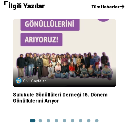
İlgili Yazılar
Tüm Haberler
Sivil Sayfalar
Sulukule Gönüllüleri Derneği 16. Dönem
“
Gönüllülerini Arıyor
P