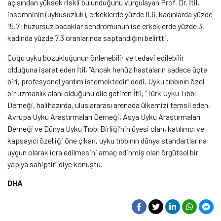
açısından yüksek riskli bulunduğunu vurgulayan Prof. Dr. İtil,
insomninin (uykusuzluk), erkeklerde yüzde 8.6, kadınlarda yüzde
15.7; huzursuz bacaklar sendromunun ise erkeklerde yüzde 3,
kadında yüzde 7.3 oranlarında saptandığını belirtti.
Çoğu uyku bozukluğunun önlenebilir ve tedavi edilebilir
olduğuna işaret eden İtil, “Ancak henüz hastaların sadece üçte
biri, profesyonel yardım istemektedir” dedi. Uyku tıbbının özel
bir uzmanlık alanı olduğunu dile getiren İtil, “Türk Uyku Tıbbı
Derneği, halihazırda, uluslararası arenada ülkemizi temsil eden,
Avrupa Uyku Araştırmaları Derneği, Asya Uyku Araştırmaları
Derneği ve Dünya Uyku Tıbbı Birliği’nin üyesi olan, katılımcı ve
kapsayıcı özelliği öne çıkan, uyku tıbbının dünya standartlarına
uygun olarak icra edilmesini amaç edinmiş olan örgütsel bir
yapıya sahiptir” diye konuştu.
DHA