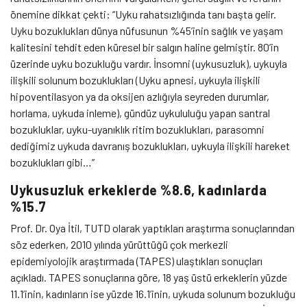
önemine dikkat çekti: “Uyku rahatsızlığında tanı başta gelir.
Uyku bozuklukları dünya nüfusunun %45’inin sağlık ve yaşam
kalitesini tehdit eden küresel bir salgın haline gelmiştir. 80’in
üzerinde uyku bozukluğu vardır. İnsomni (uykusuzluk), uykuyla
ilişkili solunum bozuklukları (Uyku apnesi, uykuyla ilişkili
hipoventilasyon ya da oksijen azlığıyla seyreden durumlar,
horlama, uykuda inleme), gündüz uykululuğu yapan santral
bozukluklar, uyku-uyanıklık ritim bozuklukları, parasomni
dediğimiz uykuda davranış bozuklukları, uykuyla ilişkili hareket
bozuklukları gibi…”
Uykusuzluk erkeklerde %8.6, kadınlarda
%15.7
Prof. Dr. Oya İtil, TUTD olarak yaptıkları araştırma sonuçlarından
söz ederken, 2010 yılında yürüttüğü çok merkezli
epidemiyolojik araştırmada (TAPES) ulaştıkları sonuçları
açıkladı. TAPES sonuçlarına göre, 18 yaş üstü erkeklerin yüzde
11.1’inin, kadınların ise yüzde 16.1’inin, uykuda solunum bozukluğu