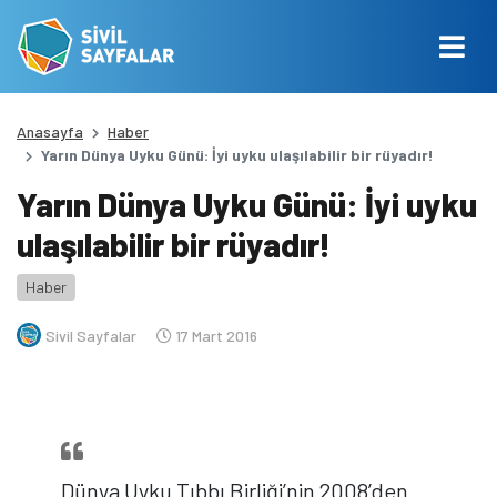
Anasayfa
Haber
Yarın Dünya Uyku Günü: İyi uyku ulaşılabilir bir rüyadır!
Yarın Dünya Uyku Günü: İyi uyku
ulaşılabilir bir rüyadır!
Haber
Sivil Sayfalar
17 Mart 2016
Dünya Uyku Tıbbı Birliği’nin 2008’den