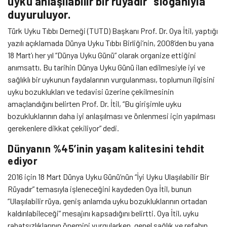
uyku anlaşılabilir bir rüyadır” sloganıyla
duyuruluyor.
Türk Uyku Tıbbı Derneği (TUTD) Başkanı Prof. Dr. Oya İtil, yaptığı
yazılı açıklamada Dünya Uyku Tıbbı Birliği’nin, 2008’den bu yana
18 Mart’ı her yıl “Dünya Uyku Günü” olarak organize ettiğini
anımsattı. Bu tarihin Dünya Uyku Günü ilan edilmesiyle iyi ve
sağlıklı bir uykunun faydalarının vurgulanması, toplumun ilgisini
uyku bozuklukları ve tedavisi üzerine çekilmesinin
amaçlandığını belirten Prof. Dr. İtil, “Bu girişimle uyku
bozukluklarının daha iyi anlaşılması ve önlenmesi için yapılması
gerekenlere dikkat çekiliyor” dedi.
Dünyanın %45’inin yaşam kalitesini tehdit
ediyor
2016 için 18 Mart Dünya Uyku Günü’nün “İyi Uyku Ulaşılabilir Bir
Rüyadır” temasıyla işleneceğini kaydeden Oya İtil, bunun
“Ulaşılabilir rüya, geniş anlamda uyku bozukluklarının ortadan
kaldırılabileceği” mesajını kapsadığını belirtti. Oya İtil, uyku
rahatsızlıklarının önemini vurgularken, genel sağlık ve refahın