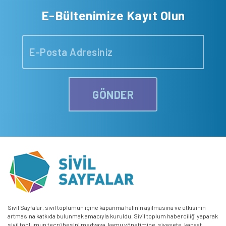
E-Bültenimize Kayıt Olun
GÖNDER
Sivil Sayfalar, sivil toplumun içine kapanma halinin aşılmasına ve etkisinin
artmasına katkıda bulunmak amacıyla kuruldu. Sivil toplum haberciliği yaparak
sivil toplumun tecrübesini medyaya, kamu yönetimine, siyasete, kanaat