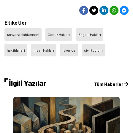
Etiketler
Anayasa Mahkemesi
Çocuk Hakları
Engelli Hakları
hak ihlalleri
İnsan Hakları
işkence
sivil toplum
İlgili Yazılar
Tüm Haberler
T
O