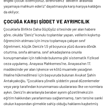
engelli çocuk istemiyoruz, direnirseniz ‘delilerin’ arasında
yaşamaya mahkum ederiz” dayatmasıyla karşı karşıya kaldığını
da ekliyor.
ÇOCUĞA KARŞI ŞİDDET VE AYRIMCILIK
Çocuklarla Birlikte Daha Güçlüyüz sitesinde yer alan habere
göre, okulda “Deniz” konulu toplantılar yapan, velilerin kışkırtıp
öğrencinin atılması için imza toplamaya çalışan sınıf
öğretmeni, küçük Deniz’e 1,5 yıl boyunca yüzü duvara dönük
oturtma, sınıfa almama, sınıf arkadaşlarına onunla
konuşmamaları için telkinde bulunma gibi sistematik fiziksel
ceza uygulamış. Anayasa Mahkemesi’ne, Anayasa’nın 17.
maddesinde yer alan işkence ve kötü muamele yasağının
ihlaline hükmedilmesi için başvuruda bulunan Avukat Şahin
Antakyalıoğlu, “Çocuklara yönelik şiddetin yasal düzenlemeler
veya yargı tarafından korunmaması uluslararası ilke ve normlara
aykırı. Deniz’in akranlarıyla beraber ayırım gözetilmeksizin
eğitim hakkından yararlanması sağlanmamış, tam tersine sanki
okulun kapısından girmekle sahip olduğu haklarını kaybetmiş