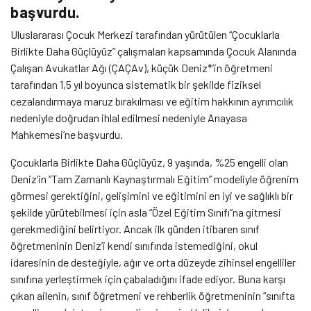
başvurdu.
Uluslararası Çocuk Merkezi tarafından yürütülen “Çocuklarla
Birlikte Daha Güçlüyüz” çalışmaları kapsamında Çocuk Alanında
Çalışan Avukatlar Ağı (ÇAÇAv), küçük Deniz*’in öğretmeni
tarafından 1,5 yıl boyunca sistematik bir şekilde fiziksel
cezalandırmaya maruz bırakılması ve eğitim hakkının ayrımcılık
nedeniyle doğrudan ihlal edilmesi nedeniyle Anayasa
Mahkemesi’ne başvurdu.
Çocuklarla Birlikte Daha Güçlüyüz, 9 yaşında, %25 engelli olan
Deniz’in “Tam Zamanlı Kaynaştırmalı Eğitim” modeliyle öğrenim
görmesi gerektiğini, gelişimini ve eğitimini en iyi ve sağlıklı bir
şekilde yürütebilmesi için asla “Özel Eğitim Sınıfı”na gitmesi
gerekmediğini belirtiyor. Ancak ilk günden itibaren sınıf
öğretmeninin Deniz’i kendi sınıfında istemediğini, okul
idaresinin de desteğiyle, ağır ve orta düzeyde zihinsel engelliler
sınıfına yerleştirmek için çabaladığını ifade ediyor. Buna karşı
çıkan ailenin, sınıf öğretmeni ve rehberlik öğretmeninin “sınıfta