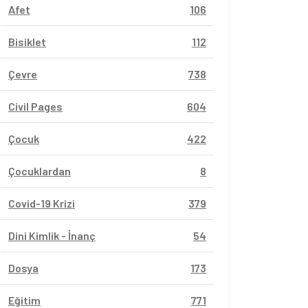
Afet
106
Bisiklet
112
Çevre
738
Civil Pages
604
Çocuk
422
Çocuklardan
8
Covid-19 Krizi
379
Dini Kimlik - İnanç
54
Dosya
173
Eğitim
771