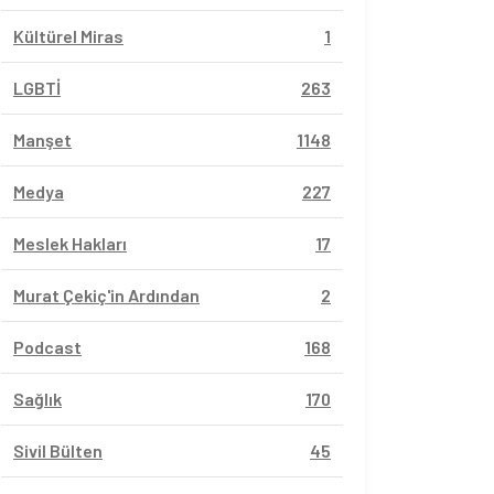
Kültürel Miras
1
LGBTİ
263
Manşet
1148
Medya
227
Meslek Hakları
17
Murat Çekiç'in Ardından
2
Podcast
168
Sağlık
170
Sivil Bülten
45