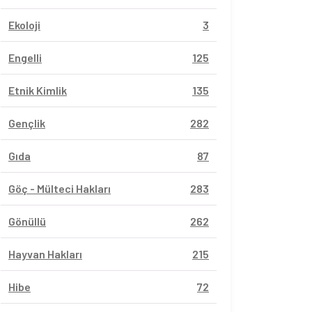
Ekoloji
3
Engelli
125
Etnik Kimlik
135
Gençlik
282
Gıda
87
Göç - Mülteci Hakları
283
Gönüllü
262
Hayvan Hakları
215
Hibe
72