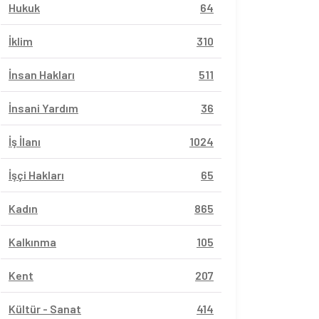
Hukuk
64
İklim
310
İnsan Hakları
511
İnsani Yardım
36
İş İlanı
1024
İşçi Hakları
65
Kadın
865
Kalkınma
105
Kent
207
Kültür - Sanat
414