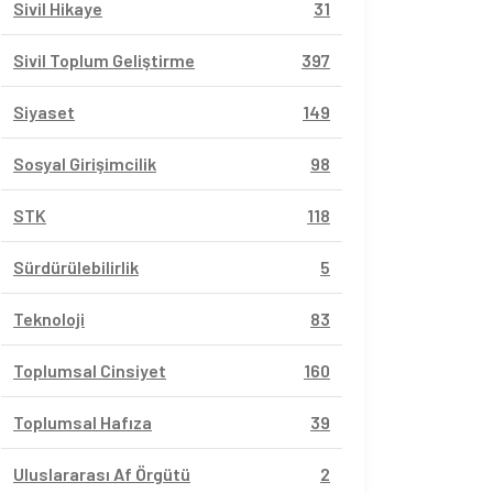
Sivil Hikaye
31
Sivil Toplum Geliştirme
397
Siyaset
149
Sosyal Girişimcilik
98
STK
118
Sürdürülebilirlik
5
Teknoloji
83
Toplumsal Cinsiyet
160
Toplumsal Hafıza
39
Uluslararası Af Örgütü
2