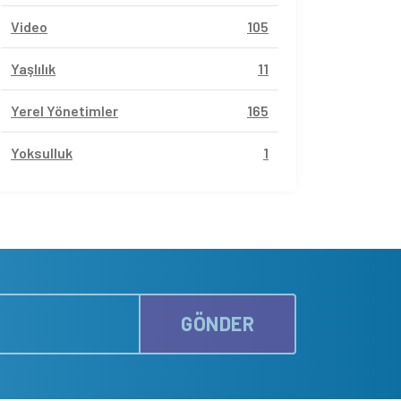
Video
105
Yaşlılık
11
Yerel Yönetimler
165
Yoksulluk
1
GÖNDER