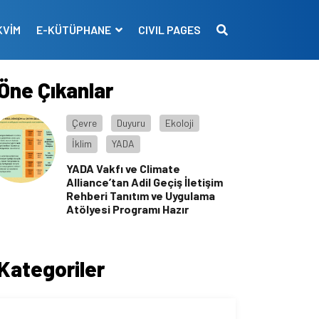
KVİM
E-KÜTÜPHANE
CIVIL PAGES
Öne Çıkanlar
Çevre
Duyuru
Ekoloji
İklim
YADA
YADA Vakfı ve Climate
Alliance’tan Adil Geçiş İletişim
Rehberi Tanıtım ve Uygulama
Atölyesi Programı Hazır
Kategoriler