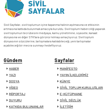
Sivil Sayfalar, sivil toplumun içine kapanma halinin aşılmasına ve etkisinin
artmasına katkıda bulunmak amacıyla kuruldu. Sivil toplum haberciliği yaparak
sivil toplumun tecrübesini medyaya, kamu yönetimine, siyasete, kanaat
dünyasına ve diğer STK’lara görünür kılmayı amaçlıyoruz. Sivil toplum
dünyasının sözcülerine, tartışmalara katılabileceği, yeni tartışmalar
açabileceği bir mecra sunmayı hedefliyoruz.
Gündem
Sayfalar
HABER
MANİFESTO
YAZI
YAYIN İLKELERİMİZ
DOSYA
KÜNYE
VİDEO
SİVİL TOPLUM KURULUŞLARI
RÖPORTAJ
E-KÜTÜPHANE
DUYURU
SİVİL SÖZLÜK
KATKIDA BULUNANLAR
İLETİŞİM