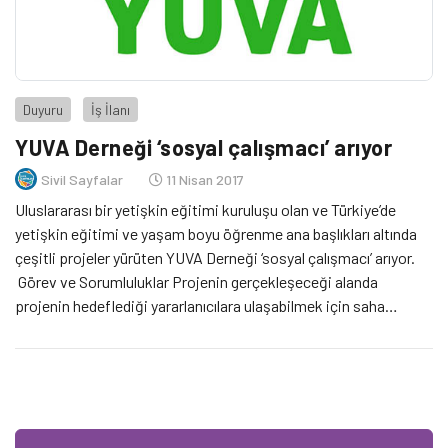
Duyuru
İş İlanı
YUVA Derneği ‘sosyal çalışmacı’ arıyor
Sivil Sayfalar
11 Nisan 2017
Uluslararası bir yetişkin eğitimi kuruluşu olan ve Türkiye’de
yetişkin eğitimi ve yaşam boyu öğrenme ana başlıkları altında
çeşitli projeler yürüten YUVA Derneği ‘sosyal çalışmacı’ arıyor.
Görev ve Sorumluluklar Projenin gerçekleşeceği alanda
projenin hedeflediği yararlanıcılara ulaşabilmek için saha
çalışması gerçekleştirmek Ekip içindeki vaka takibi ve
yönlendirme süreçlerini yürütmek Yararlanıcıların ihtiyaçlarını
tespit etmek, tespit edilen ihtiyaçlara yönelik […]