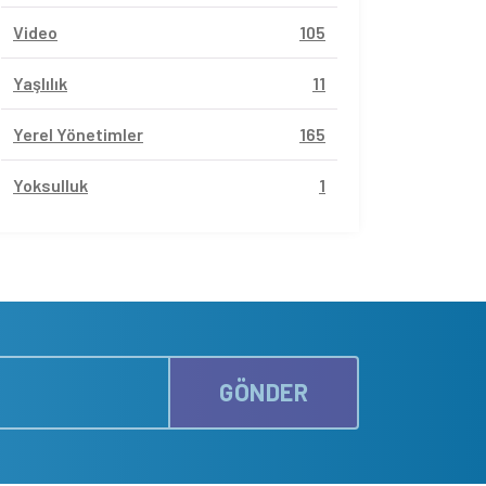
Video
105
Yaşlılık
11
Yerel Yönetimler
165
Yoksulluk
1
GÖNDER