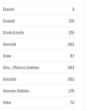
Ekoloji
3
Engelli
125
Etnik Kimlik
135
Gençlik
282
Gıda
87
Göç - Mülteci Hakları
283
Gönüllü
262
Hayvan Hakları
215
Hibe
72