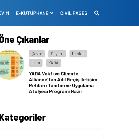
KVİM
E-KÜTÜPHANE
CIVIL PAGES
Öne Çıkanlar
Çevre
Duyuru
Ekoloji
İklim
YADA
YADA Vakfı ve Climate
Alliance’tan Adil Geçiş İletişim
Rehberi Tanıtım ve Uygulama
Atölyesi Programı Hazır
Kategoriler