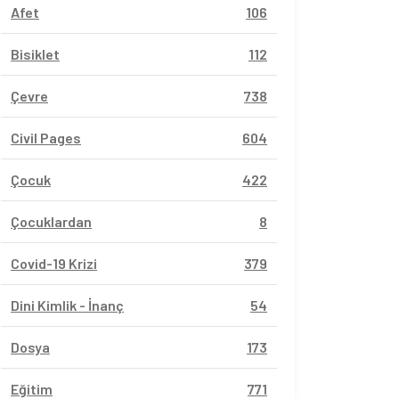
Afet
106
Bisiklet
112
Çevre
738
Civil Pages
604
Çocuk
422
Çocuklardan
8
Covid-19 Krizi
379
Dini Kimlik - İnanç
54
Dosya
173
Eğitim
771