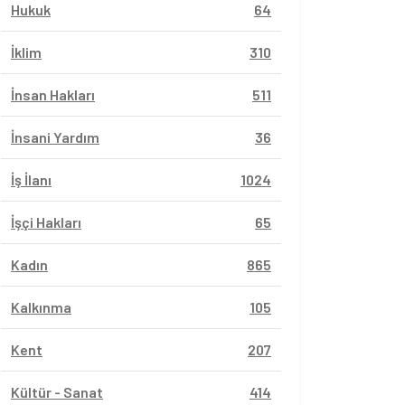
Hukuk
64
İklim
310
İnsan Hakları
511
İnsani Yardım
36
İş İlanı
1024
İşçi Hakları
65
Kadın
865
Kalkınma
105
Kent
207
Kültür - Sanat
414