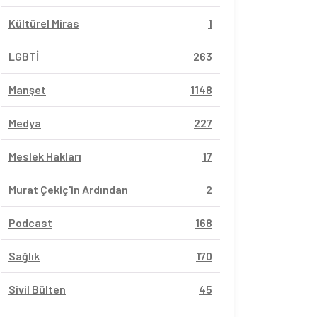
Kültürel Miras
1
LGBTİ
263
Manşet
1148
Medya
227
Meslek Hakları
17
Murat Çekiç'in Ardından
2
Podcast
168
Sağlık
170
Sivil Bülten
45