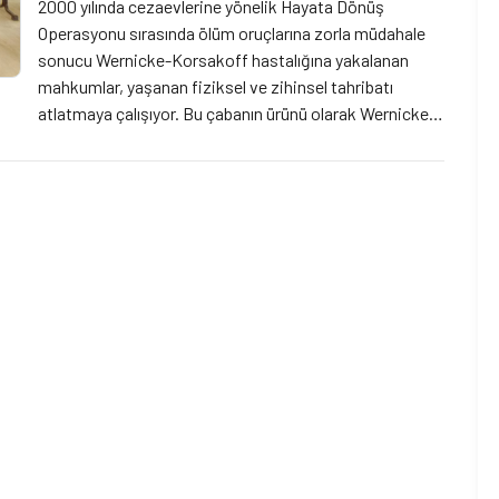
2000 yılında cezaevlerine yönelik Hayata Dönüş
Operasyonu sırasında ölüm oruçlarına zorla müdahale
sonucu Wernicke-Korsakoff hastalığına yakalanan
mahkumlar, yaşanan fiziksel ve zihinsel tahribatı
atlatmaya çalışıyor. Bu çabanın ürünü olarak Wernicke-
Korsakoflular ve Eski Mahpuslarla Dayanışma Girişimi
adıyla bir araya geldiler. Dayanışma Girişimi’nin
Çukurova bölgesinde çalışan temsilcileriyle Wernicke-
Korsakoff hastalığını ve çalışmalarını konuştuk.
Wernicke- Korsakof hastalığının bir […]