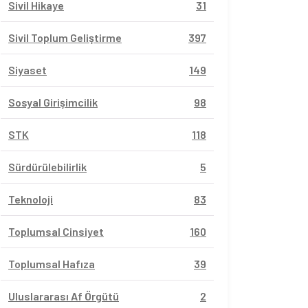
Sivil Hikaye
31
Sivil Toplum Geliştirme
397
Siyaset
149
Sosyal Girişimcilik
98
STK
118
Sürdürülebilirlik
5
Teknoloji
83
Toplumsal Cinsiyet
160
Toplumsal Hafıza
39
Uluslararası Af Örgütü
2