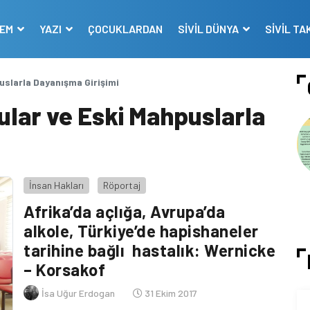
DEM
YAZI
ÇOCUKLARDAN
SİVİL DÜNYA
SİVİL TA
uslarla Dayanışma Girişimi
ular ve Eski Mahpuslarla
İnsan Hakları
Röportaj
Afrika’da açlığa, Avrupa’da
alkole, Türkiye’de hapishaneler
tarihine bağlı hastalık: Wernicke
– Korsakof
İsa Uğur Erdogan
31 Ekim 2017