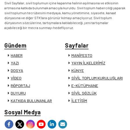
Sivil Sayfalar, sivil toplumun içine kapanma halinin aşılmasına ve etkisinin
artmasına katkıda bulunmak amacıyla kuruldu. Sivil toplum haberciliği yaparak
sivil toplumun tecrübesini medyaya, kamu yönetimine, siyasete, kanaat
dünyasına ve diğer STK’lara görünür kılmayı amaçlıyoruz. Sivil toplum
dünyasının sözcülerine, tartışmalara katılabileceği, yeni tartışmalar
açabileceği bir mecra sunmayı hedefliyoruz.
Gündem
Sayfalar
HABER
MANİFESTO
YAZI
YAYIN İLKELERİMİZ
DOSYA
KÜNYE
VİDEO
SİVİL TOPLUM KURULUŞLARI
RÖPORTAJ
E-KÜTÜPHANE
DUYURU
SİVİL SÖZLÜK
KATKIDA BULUNANLAR
İLETİŞİM
Sosyal Medya