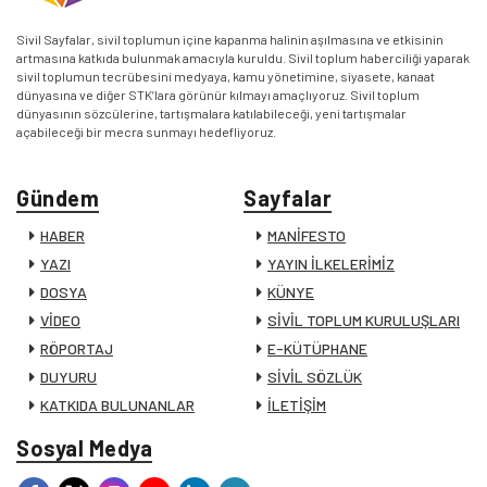
Sivil Sayfalar, sivil toplumun içine kapanma halinin aşılmasına ve etkisinin
artmasına katkıda bulunmak amacıyla kuruldu. Sivil toplum haberciliği yaparak
sivil toplumun tecrübesini medyaya, kamu yönetimine, siyasete, kanaat
dünyasına ve diğer STK’lara görünür kılmayı amaçlıyoruz. Sivil toplum
dünyasının sözcülerine, tartışmalara katılabileceği, yeni tartışmalar
açabileceği bir mecra sunmayı hedefliyoruz.
Gündem
Sayfalar
HABER
MANİFESTO
YAZI
YAYIN İLKELERİMİZ
DOSYA
KÜNYE
VİDEO
SİVİL TOPLUM KURULUŞLARI
RÖPORTAJ
E-KÜTÜPHANE
DUYURU
SİVİL SÖZLÜK
KATKIDA BULUNANLAR
İLETİŞİM
Sosyal Medya