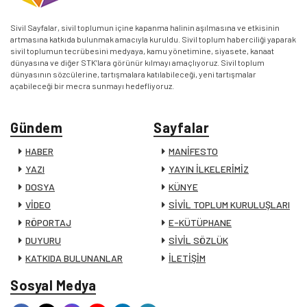
Sivil Sayfalar, sivil toplumun içine kapanma halinin aşılmasına ve etkisinin
artmasına katkıda bulunmak amacıyla kuruldu. Sivil toplum haberciliği yaparak
sivil toplumun tecrübesini medyaya, kamu yönetimine, siyasete, kanaat
dünyasına ve diğer STK’lara görünür kılmayı amaçlıyoruz. Sivil toplum
dünyasının sözcülerine, tartışmalara katılabileceği, yeni tartışmalar
açabileceği bir mecra sunmayı hedefliyoruz.
Gündem
Sayfalar
HABER
MANİFESTO
YAZI
YAYIN İLKELERİMİZ
DOSYA
KÜNYE
VİDEO
SİVİL TOPLUM KURULUŞLARI
RÖPORTAJ
E-KÜTÜPHANE
DUYURU
SİVİL SÖZLÜK
KATKIDA BULUNANLAR
İLETİŞİM
Sosyal Medya