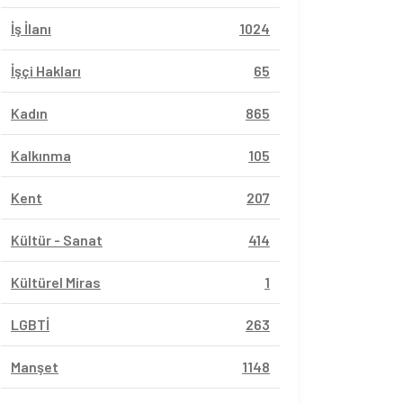
İş İlanı
1024
İşçi Hakları
65
Kadın
865
Kalkınma
105
Kent
207
Kültür - Sanat
414
Kültürel Miras
1
LGBTİ
263
Manşet
1148