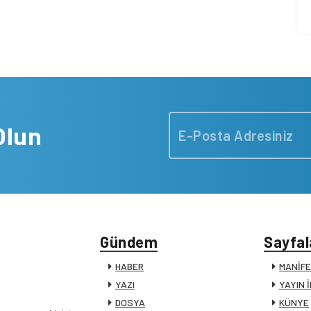
Olun
Gündem
Sayfal
HABER
MANİF
YAZI
YAYIN 
DOSYA
KÜNYE