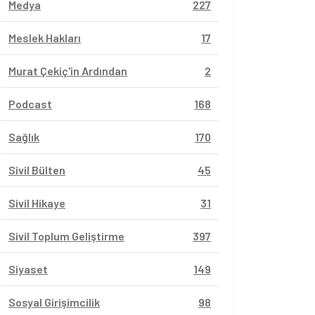
Medya
227
Meslek Hakları
17
Murat Çekiç'in Ardından
2
Podcast
168
Sağlık
170
Sivil Bülten
45
Sivil Hikaye
31
Sivil Toplum Geliştirme
397
Siyaset
149
Sosyal Girişimcilik
98