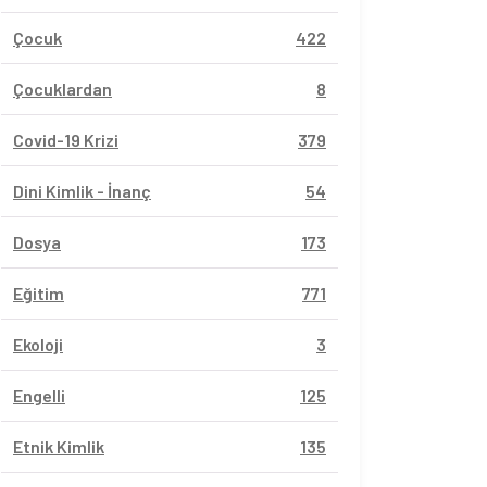
Çocuk
422
Çocuklardan
8
Covid-19 Krizi
379
Dini Kimlik - İnanç
54
Dosya
173
Eğitim
771
Ekoloji
3
Engelli
125
Etnik Kimlik
135