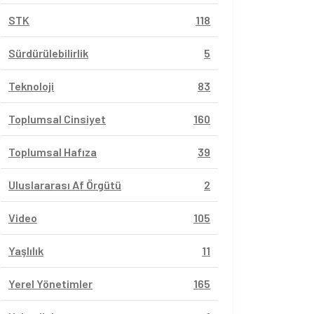
STK
118
Sürdürülebilirlik
5
Teknoloji
83
Toplumsal Cinsiyet
160
Toplumsal Hafıza
39
Uluslararası Af Örgütü
2
Video
105
Yaşlılık
11
Yerel Yönetimler
165