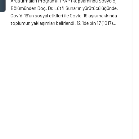
Araştırmaları Programı (TYAP) kapsamında Sosyoloji
Bölümünden Doç. Dr. Lütfi Sunar’ın yürütücülüğünde,
Covid-19’un sosyal etkileri ile Covid-19 aşısı hakkında
toplumun yaklaşımları belirlendi. 12 ilde bin 17 (1017)
kişiyle gerçekleştirilen araştırma sonuçlarına göre,
pandemide artan gelecek kaygısı insanların kendini
daha az güvende hissetmesine neden olurken,
aşılamaya karşı kararsız olan çoğunluk ve Çin aşısına
karşı şüpheli bir yaklaşım söz konusu.