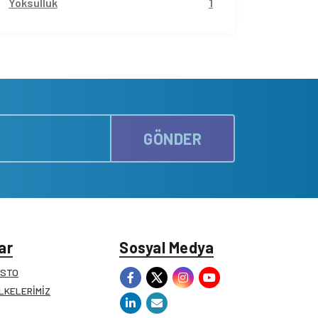
Yoksulluk
1
GÖNDER
ar
Sosyal Medya
ESTO
İLKELERİMİZ