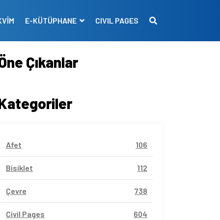
KVİM
E-KÜTÜPHANE
CIVIL PAGES
Öne Çıkanlar
Kategoriler
Afet
106
Bisiklet
112
Çevre
738
Civil Pages
604