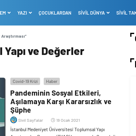
DEM
YAZI
ÇOCUKLARDAN
SİVİL DÜNYA
SİVİL TA
 Araştırması”
 Yapı ve Değerler
Covid-19 Krizi
Haber
Pandeminin Sosyal Etkileri,
Aşılamaya Karşı Kararsızlık ve
Şüphe
Sivil Sayfalar
19 Ocak 2021
İstanbul Medeniyet Üniversitesi Toplumsal Yapı