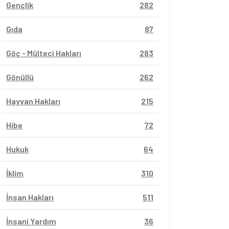
Gençlik
282
Gıda
87
Göç - Mülteci Hakları
283
Gönüllü
262
Hayvan Hakları
215
Hibe
72
Hukuk
64
İklim
310
İnsan Hakları
511
İnsani Yardım
36