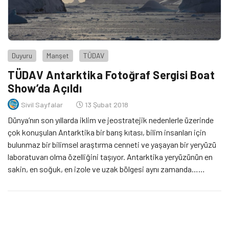
Duyuru
Manşet
TÜDAV
TÜDAV Antarktika Fotoğraf Sergisi Boat
Show’da Açıldı
Sivil Sayfalar
13 Şubat 2018
Dünya’nın son yıllarda iklim ve jeostratejik nedenlerle üzerinde
çok konuşulan Antarktika bir barış kıtası, bilim insanları için
bulunmaz bir bilimsel araştırma cenneti ve yaşayan bir yeryüzü
laboratuvarı olma özelliğini taşıyor. Antarktika yeryüzünün en
sakin, en soğuk, en izole ve uzak bölgesi aynı zamanda…
Kıtanın % 97.6’sı buzla kaplı olup kalan % 2.4’ü ise buzsuz kara
[…]