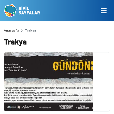
Anasayfa
Trakya
Trakya