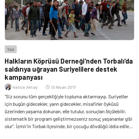
Yazı
Halkların Köprüsü Derneği’nden Torbalı’da
saldırıya uğrayan Suriyelilere destek
kampanyası
Hatice Aktay
13 Nisan 2017
“Siz sorunu tüm gerçekliğiyle topluma aktarmayıp, Suriyeliler
için bugün gidecekler, yarın gidecekler, misafirler öyküsü
üzerinden yaşama dokunan, elle tutulur, sonuçları ölçülebilir,
sistematik bir program geliştirmezseniz sonuç yaşananlar gibi
olur”. İzmir’in Torbalı ilçesinde, bir çocuğu dövdüğü iddia edilen
Suriyeli gruba, mahalle sakinleri sopa ve tırpanlarla saldırmıştı.