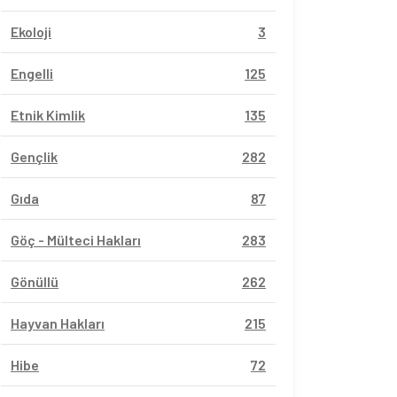
Ekoloji
3
Engelli
125
Etnik Kimlik
135
Gençlik
282
Gıda
87
Göç - Mülteci Hakları
283
Gönüllü
262
Hayvan Hakları
215
Hibe
72