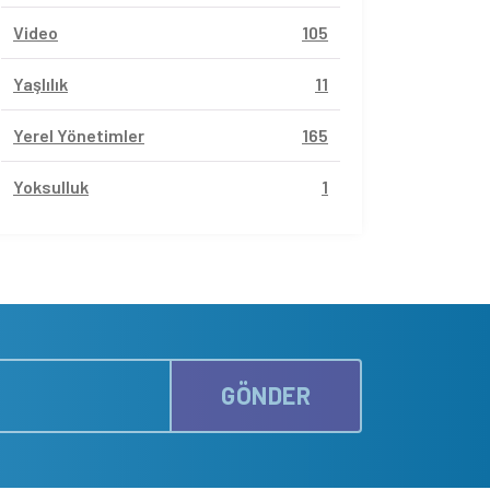
Video
105
Yaşlılık
11
Yerel Yönetimler
165
Yoksulluk
1
GÖNDER