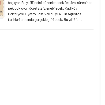
başlıyor. Bu yıl 15’incisi düzenlenecek festival süresince
pek çok oyun ücretsiz izlenebilecek. Kadıköy
Belediyesi Tiyatro Festivali bu yıl 4 – 18 Ağustos
tarihleri arasında gerçekleştirilecek. Bu yıl 15.’si
düzenlenecek olan festivalde yer alan oyunlar ücretsiz
olarak izlenebilecek. Selamiçeşme Özgürlük Parkı Amfi
Tiyatro’da izlenebilecek oyunların davetiyeleri oyun
günü 14.00-19.00 saatleri […]