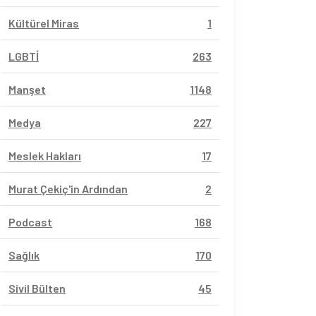
Kültürel Miras
1
LGBTİ
263
Manşet
1148
Medya
227
Meslek Hakları
17
Murat Çekiç'in Ardından
2
Podcast
168
Sağlık
170
Sivil Bülten
45