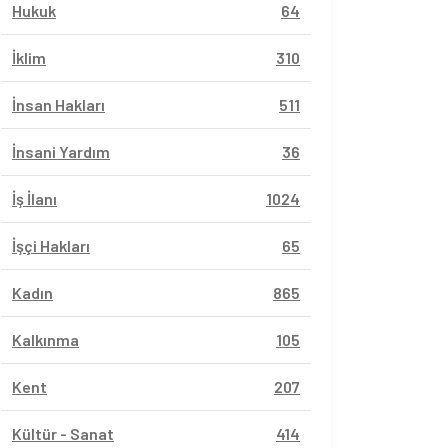
Hukuk
64
İklim
310
İnsan Hakları
511
İnsani Yardım
36
İş İlanı
1024
İşçi Hakları
65
Kadın
865
Kalkınma
105
Kent
207
Kültür - Sanat
414