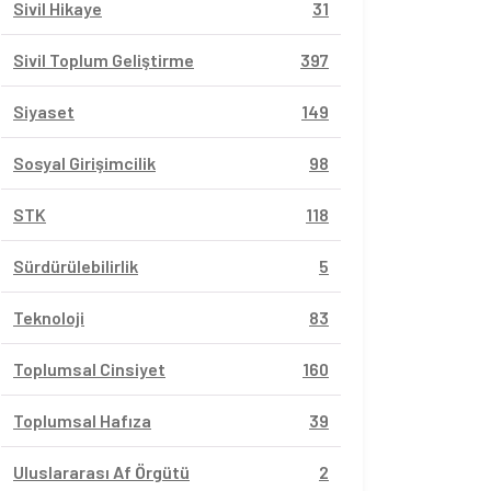
Sivil Hikaye
31
Sivil Toplum Geliştirme
397
Siyaset
149
Sosyal Girişimcilik
98
STK
118
Sürdürülebilirlik
5
Teknoloji
83
Toplumsal Cinsiyet
160
Toplumsal Hafıza
39
Uluslararası Af Örgütü
2