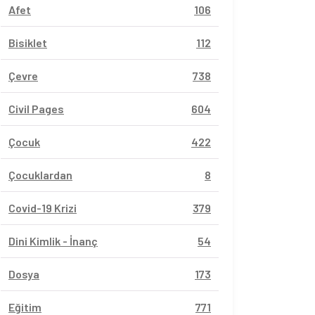
Afet
106
Bisiklet
112
Çevre
738
Civil Pages
604
Çocuk
422
Çocuklardan
8
Covid-19 Krizi
379
Dini Kimlik - İnanç
54
Dosya
173
Eğitim
771