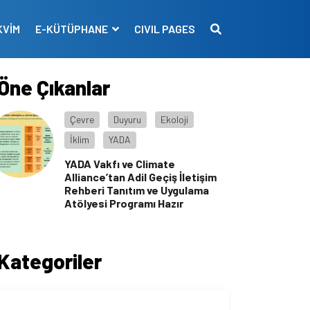
KVİM
E-KÜTÜPHANE
CIVIL PAGES
Öne Çıkanlar
Çevre
Duyuru
Ekoloji
İklim
YADA
YADA Vakfı ve Climate
Alliance’tan Adil Geçiş İletişim
Rehberi Tanıtım ve Uygulama
Atölyesi Programı Hazır
Kategoriler