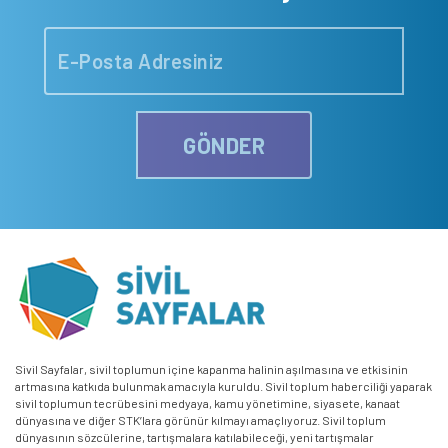
GÖNDER
Sivil Sayfalar, sivil toplumun içine kapanma halinin aşılmasına ve etkisinin
artmasına katkıda bulunmak amacıyla kuruldu. Sivil toplum haberciliği yaparak
sivil toplumun tecrübesini medyaya, kamu yönetimine, siyasete, kanaat
dünyasına ve diğer STK’lara görünür kılmayı amaçlıyoruz. Sivil toplum
dünyasının sözcülerine, tartışmalara katılabileceği, yeni tartışmalar