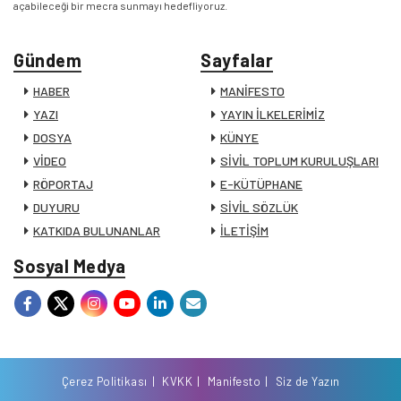
açabileceği bir mecra sunmayı hedefliyoruz.
Gündem
Sayfalar
HABER
MANİFESTO
YAZI
YAYIN İLKELERİMİZ
DOSYA
KÜNYE
VİDEO
SİVİL TOPLUM KURULUŞLARI
RÖPORTAJ
E-KÜTÜPHANE
DUYURU
SİVİL SÖZLÜK
KATKIDA BULUNANLAR
İLETİŞİM
Sosyal Medya
Çerez Politikası
KVKK
Manifesto
Siz de Yazın