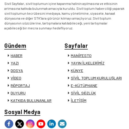
Sivil Sayfalar, sivil toplumun içine kapanma halinin aşılmasına ve etkisinin
artmasına katkıda bulunmak amacıyla kuruldu. Sivil toplum haberciliği yaparak
sivil toplumun tecrübesini medyaya, kamu yönetimine, siyasete, kanaat
dünyasına ve diğer STK’lara görünür kılmayı amaçlıyoruz. Sivil toplum
dünyasının sözcülerine, tartışmalara katılabileceği, yeni tartışmalar
açabileceği bir mecra sunmayı hedefliyoruz.
Gündem
Sayfalar
HABER
MANİFESTO
YAZI
YAYIN İLKELERİMİZ
DOSYA
KÜNYE
VİDEO
SİVİL TOPLUM KURULUŞLARI
RÖPORTAJ
E-KÜTÜPHANE
DUYURU
SİVİL SÖZLÜK
KATKIDA BULUNANLAR
İLETİŞİM
Sosyal Medya