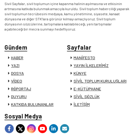
Sivil Sayfalar, sivil toplumun içine kapanma halinin aşılmasına ve etkisinin
artmasına katkıda bulunmak amacıyla kuruldu. Sivil toplum haberciliği yaparak
sivil toplumun tecrübesini medyaya, kamu yönetimine, siyasete, kanaat
dünyasına ve diğer STK’lara görünür kılmayı amaçlıyoruz. Sivil toplum
dünyasının sözcülerine, tartışmalara katılabileceği, yeni tartışmalar
açabileceği bir mecra sunmayı hedefliyoruz.
Gündem
Sayfalar
HABER
MANİFESTO
YAZI
YAYIN İLKELERİMİZ
DOSYA
KÜNYE
VİDEO
SİVİL TOPLUM KURULUŞLARI
RÖPORTAJ
E-KÜTÜPHANE
DUYURU
SİVİL SÖZLÜK
KATKIDA BULUNANLAR
İLETİŞİM
Sosyal Medya