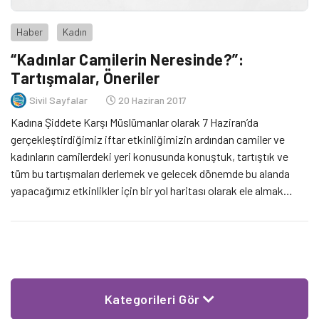
Haber
Kadın
“Kadınlar Camilerin Neresinde?”:
Tartışmalar, Öneriler
Sivil Sayfalar
20 Haziran 2017
Kadına Şiddete Karşı Müslümanlar olarak 7 Haziran’da
gerçekleştirdiğimiz iftar etkinliğimizin ardından camiler ve
kadınların camilerdeki yeri konusunda konuştuk, tartıştık ve
tüm bu tartışmaları derlemek ve gelecek dönemde bu alanda
yapacağımız etkinlikler için bir yol haritası olarak ele almak
istedik. “Kadınların camide yeri yok” Tartışmaya katılan herkesin
ortak derdi camilerde kadınlara ayrılan kısımların caminin genel
atmosferinden […]
Kategorileri Gör