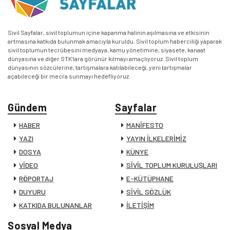
Sivil Sayfalar, sivil toplumun içine kapanma halinin aşılmasına ve etkisinin
artmasına katkıda bulunmak amacıyla kuruldu. Sivil toplum haberciliği yaparak
sivil toplumun tecrübesini medyaya, kamu yönetimine, siyasete, kanaat
dünyasına ve diğer STK’lara görünür kılmayı amaçlıyoruz. Sivil toplum
dünyasının sözcülerine, tartışmalara katılabileceği, yeni tartışmalar
açabileceği bir mecra sunmayı hedefliyoruz.
Gündem
Sayfalar
HABER
MANİFESTO
YAZI
YAYIN İLKELERİMİZ
DOSYA
KÜNYE
VİDEO
SİVİL TOPLUM KURULUŞLARI
RÖPORTAJ
E-KÜTÜPHANE
DUYURU
SİVİL SÖZLÜK
KATKIDA BULUNANLAR
İLETİŞİM
Sosyal Medya