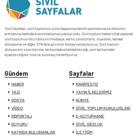
Sivil Sayfalar, sivil toplumun içine kapanma halinin aşılmasına ve etkisinin
artmasına katkıda bulunmak amacıyla kuruldu. Sivil toplum haberciliği yaparak
sivil toplumun tecrübesini medyaya, kamu yönetimine, siyasete, kanaat
dünyasına ve diğer STK’lara görünür kılmayı amaçlıyoruz. Sivil toplum
dünyasının sözcülerine, tartışmalara katılabileceği, yeni tartışmalar
açabileceği bir mecra sunmayı hedefliyoruz.
Gündem
Sayfalar
HABER
MANİFESTO
YAZI
YAYIN İLKELERİMİZ
DOSYA
KÜNYE
VİDEO
SİVİL TOPLUM KURULUŞLARI
RÖPORTAJ
E-KÜTÜPHANE
DUYURU
SİVİL SÖZLÜK
KATKIDA BULUNANLAR
İLETİŞİM