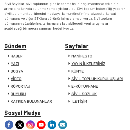
Sivil Sayfalar, sivil toplumun içine kapanma halinin aşılmasına ve etkisinin
artmasına katkıda bulunmak amacıyla kuruldu. Sivil toplum haberciliği yaparak
sivil toplumun tecrübesini medyaya, kamu yönetimine, siyasete, kanaat
dünyasına ve diğer STK’lara görünür kılmayı amaçlıyoruz. Sivil toplum
dünyasının sözcülerine, tartışmalara katılabileceği, yeni tartışmalar
açabileceği bir mecra sunmayı hedefliyoruz.
Gündem
Sayfalar
HABER
MANİFESTO
YAZI
YAYIN İLKELERİMİZ
DOSYA
KÜNYE
VİDEO
SİVİL TOPLUM KURULUŞLARI
RÖPORTAJ
E-KÜTÜPHANE
DUYURU
SİVİL SÖZLÜK
KATKIDA BULUNANLAR
İLETİŞİM
Sosyal Medya