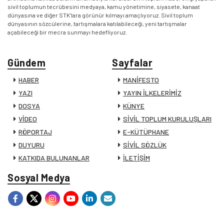
sivil toplumun tecrübesini medyaya, kamu yönetimine, siyasete, kanaat
dünyasına ve diğer STK’lara görünür kılmayı amaçlıyoruz. Sivil toplum
dünyasının sözcülerine, tartışmalara katılabileceği, yeni tartışmalar
açabileceği bir mecra sunmayı hedefliyoruz.
Gündem
Sayfalar
HABER
MANİFESTO
YAZI
YAYIN İLKELERİMİZ
DOSYA
KÜNYE
VİDEO
SİVİL TOPLUM KURULUŞLARI
RÖPORTAJ
E-KÜTÜPHANE
DUYURU
SİVİL SÖZLÜK
KATKIDA BULUNANLAR
İLETİŞİM
Sosyal Medya