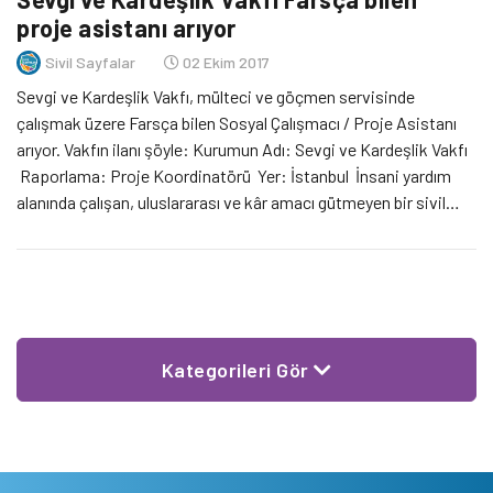
proje asistanı arıyor
Sivil Sayfalar
02 Ekim 2017
Sevgi ve Kardeşlik Vakfı, mülteci ve göçmen servisinde
çalışmak üzere Farsça bilen Sosyal Çalışmacı / Proje Asistanı
arıyor. Vakfın ilanı şöyle: Kurumun Adı: Sevgi ve Kardeşlik Vakfı
Raporlama: Proje Koordinatörü Yer: İstanbul İnsani yardım
alanında çalışan, uluslararası ve kâr amacı gütmeyen bir sivil
toplum kurumu olan SEVGİ VE KARDEŞLİK VAKFI, mülteciler
için destek projeleri sürdürmektedir. Mültecilere […]
Kategorileri Gör