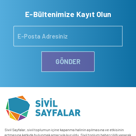
E-Bültenimize Kayıt Olun
GÖNDER
Sivil Sayfalar, sivil toplumun içine kapanma halinin aşılmasına ve etkisinin
artmasına katkıda bulunmak amacıyla kuruldu. Sivil toplum haberciliği yaparak