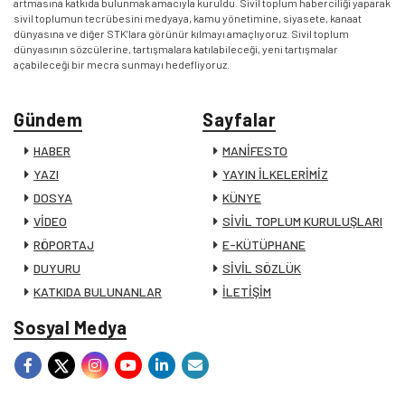
artmasına katkıda bulunmak amacıyla kuruldu. Sivil toplum haberciliği yaparak
sivil toplumun tecrübesini medyaya, kamu yönetimine, siyasete, kanaat
dünyasına ve diğer STK’lara görünür kılmayı amaçlıyoruz. Sivil toplum
dünyasının sözcülerine, tartışmalara katılabileceği, yeni tartışmalar
açabileceği bir mecra sunmayı hedefliyoruz.
Gündem
Sayfalar
HABER
MANİFESTO
YAZI
YAYIN İLKELERİMİZ
DOSYA
KÜNYE
VİDEO
SİVİL TOPLUM KURULUŞLARI
RÖPORTAJ
E-KÜTÜPHANE
DUYURU
SİVİL SÖZLÜK
KATKIDA BULUNANLAR
İLETİŞİM
Sosyal Medya