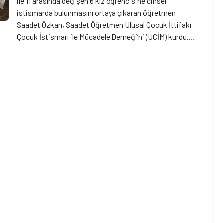
ile 11 arasında değişen 6 kız öğrencisine cinsel
istismarda bulunmasını ortaya çıkaran öğretmen
Saadet Özkan, Saadet Öğretmen Ulusal Çocuk İttifakı
Çocuk İstismarı ile Mücadele Derneği’ni (UCİM) kurdu.
Genel Merkezi Mersin olarak seçilen ve iş insanı Yücel
Ceylan’ın desteği ile kurulan dernek, çocuk ve ailelere
destek olarak mücadelede etkin […]