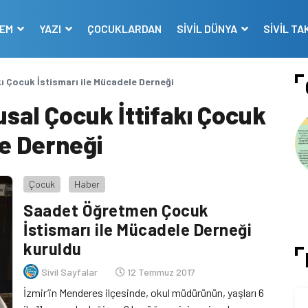
DEM
YAZI
ÇOCUKLARDAN
SİVİL DÜNYA
SİVİL TA
ı Çocuk İstismarı ile Mücadele Derneği
sal Çocuk İttifakı Çocuk
le Derneği
Çocuk
Haber
Saadet Öğretmen Çocuk
İstismarı ile Mücadele Derneği
kuruldu
Sivil Sayfalar
12 Temmuz 2017
İzmir’in Menderes ilçesinde, okul müdürünün, yaşları 6