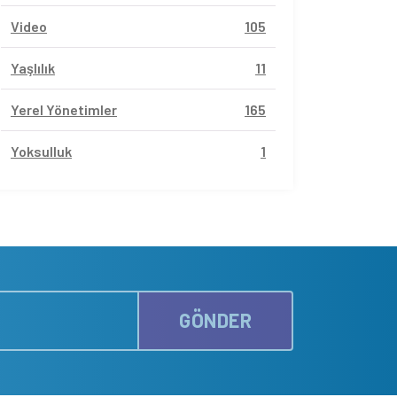
Video
105
Yaşlılık
11
Yerel Yönetimler
165
Yoksulluk
1
GÖNDER