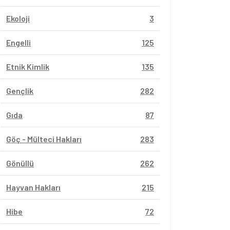
Ekoloji
3
Engelli
125
Etnik Kimlik
135
Gençlik
282
Gıda
87
Göç - Mülteci Hakları
283
Gönüllü
262
Hayvan Hakları
215
Hibe
72