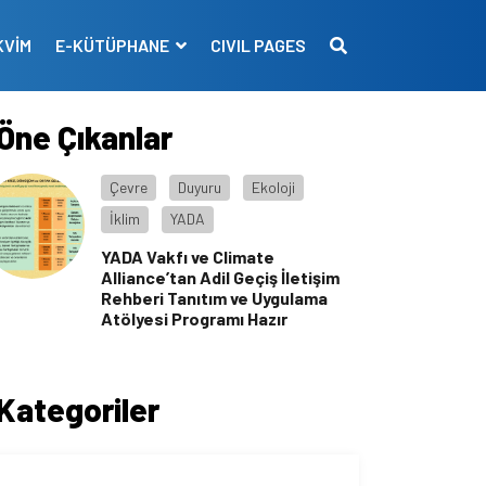
KVİM
E-KÜTÜPHANE
CIVIL PAGES
Öne Çıkanlar
Çevre
Duyuru
Ekoloji
İklim
YADA
YADA Vakfı ve Climate
Alliance’tan Adil Geçiş İletişim
Rehberi Tanıtım ve Uygulama
Atölyesi Programı Hazır
Kategoriler