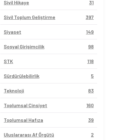
Sivil Hikaye
31
Sivil Toplum Geliştirme
397
Siyaset
149
Sosyal Girişimcilik
98
STK
118
Sürdürülebilirlik
5
Teknoloji
83
Toplumsal Cinsiyet
160
Toplumsal Hafıza
39
Uluslararası Af Örgütü
2