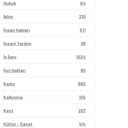
Hukuk
64
İklim
310
İnsan Hakları
511
İnsani Yardım
36
İş İlanı
1024
İşçi Hakları
65
Kadın
865
Kalkınma
105
Kent
207
Kültür - Sanat
414