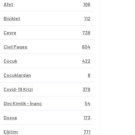
Afet
106
Bisiklet
112
Çevre
738
Civil Pages
604
Çocuk
422
Çocuklardan
8
Covid-19 Krizi
379
Dini Kimlik - İnanç
54
Dosya
173
Eğitim
771