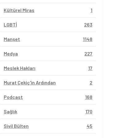
Kültürel Miras
1
LGBTİ
263
Manşet
1148
Medya
227
Meslek Hakları
17
Murat Çekiç'in Ardından
2
Podcast
168
Sağlık
170
Sivil Bülten
45