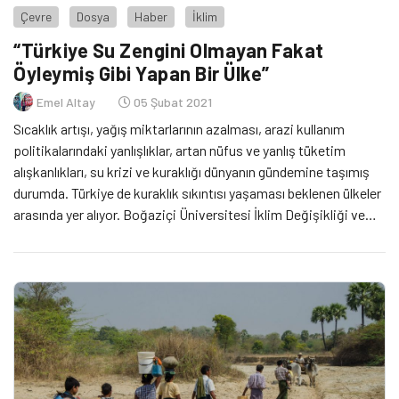
Çevre
Dosya
Haber
İklim
“Türkiye Su Zengini Olmayan Fakat
Öyleymiş Gibi Yapan Bir Ülke”
Emel Altay
05 Şubat 2021
Sıcaklık artışı, yağış miktarlarının azalması, arazi kullanım
politikalarındaki yanlışlıklar, artan nüfus ve yanlış tüketim
alışkanlıkları, su krizi ve kuraklığı dünyanın gündemine taşımış
durumda. Türkiye de kuraklık sıkıntısı yaşaması beklenen ülkeler
arasında yer alıyor. Boğaziçi Üniversitesi İklim Değişikliği ve
Politikaları Uygulama ve Araştırma Merkezi Yönetim Kurulu ve
TEMA Vakfı Bilim Kurulu Üyesi Murat Türkeş, su ve kuraklık
yönetimi üzerine değerlendirmelerde bulunurken, Türkiye'nin su
zengini olmadığını ancak öyleymiş gibi davrandığını söylüyor.