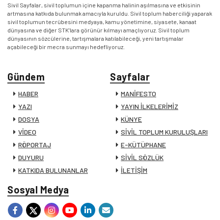
Sivil Sayfalar, sivil toplumun içine kapanma halinin aşılmasına ve etkisinin
artmasına katkıda bulunmak amacıyla kuruldu. Sivil toplum haberciliği yaparak
sivil toplumun tecrübesini medyaya, kamu yönetimine, siyasete, kanaat
dünyasına ve diğer STK’lara görünür kılmayı amaçlıyoruz. Sivil toplum
dünyasının sözcülerine, tartışmalara katılabileceği, yeni tartışmalar
açabileceği bir mecra sunmayı hedefliyoruz.
Gündem
Sayfalar
HABER
MANİFESTO
YAZI
YAYIN İLKELERİMİZ
DOSYA
KÜNYE
VİDEO
SİVİL TOPLUM KURULUŞLARI
RÖPORTAJ
E-KÜTÜPHANE
DUYURU
SİVİL SÖZLÜK
KATKIDA BULUNANLAR
İLETİŞİM
Sosyal Medya