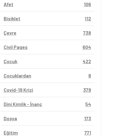
Afet
106
Bisiklet
112
Çevre
738
Civil Pages
604
Çocuk
422
Çocuklardan
8
Covid-19 Krizi
379
Dini Kimlik - İnanç
54
Dosya
173
Eğitim
771