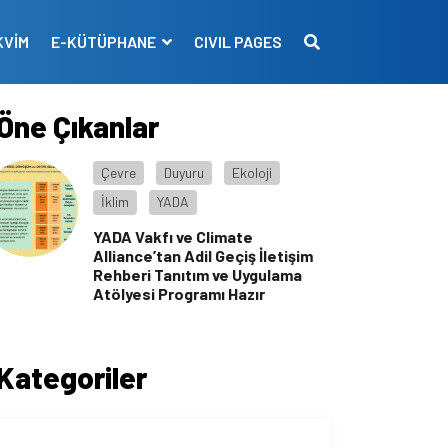
KVİM
E-KÜTÜPHANE
CIVIL PAGES
Öne Çıkanlar
Çevre
Duyuru
Ekoloji
İklim
YADA
YADA Vakfı ve Climate
Alliance’tan Adil Geçiş İletişim
Rehberi Tanıtım ve Uygulama
Atölyesi Programı Hazır
Kategoriler