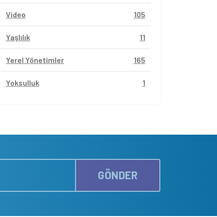
Video
105
Yaşlılık
11
Yerel Yönetimler
165
Yoksulluk
1
GÖNDER