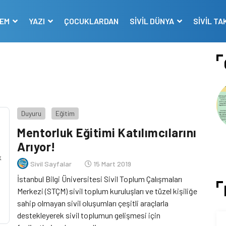
DEM
YAZI
ÇOCUKLARDAN
SİVİL DÜNYA
SİVİL TA
Duyuru
Eğitim
Mentorluk Eğitimi Katılımcılarını
Arıyor!
Sivil Sayfalar
15 Mart 2019
İstanbul Bilgi Üniversitesi Sivil Toplum Çalışmaları
Merkezi (STÇM) sivil toplum kuruluşları ve tüzel kişiliğe
sahip olmayan sivil oluşumları çeşitli araçlarla
destekleyerek sivil toplumun gelişmesi için