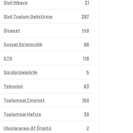
Sivil Hikaye
31
Sivil Toplum Geliştirme
397
Siyaset
149
Sosyal Girişimcilik
98
STK
118
Sürdürülebilirlik
5
Teknoloji
83
Toplumsal Cinsiyet
160
Toplumsal Hafıza
39
Uluslararası Af Örgütü
2