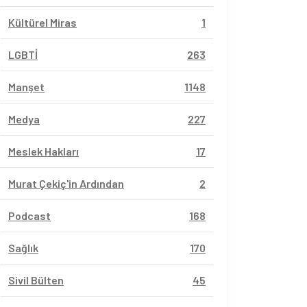
Kültürel Miras
1
LGBTİ
263
Manşet
1148
Medya
227
Meslek Hakları
17
Murat Çekiç'in Ardından
2
Podcast
168
Sağlık
170
Sivil Bülten
45