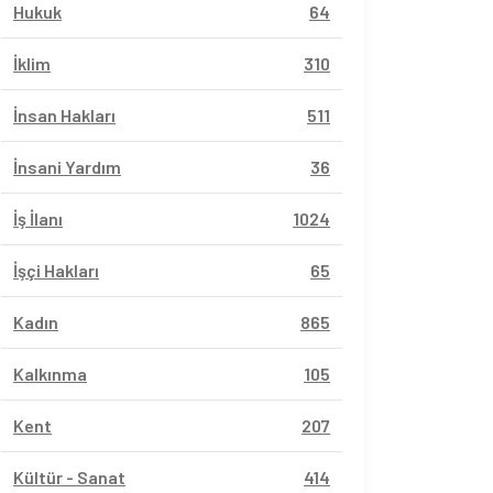
Hukuk
64
İklim
310
İnsan Hakları
511
İnsani Yardım
36
İş İlanı
1024
İşçi Hakları
65
Kadın
865
Kalkınma
105
Kent
207
Kültür - Sanat
414