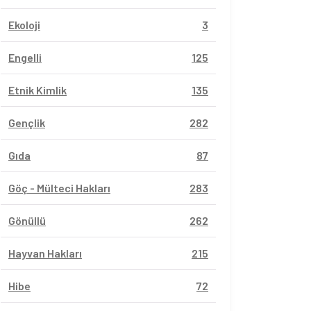
Ekoloji
3
Engelli
125
Etnik Kimlik
135
Gençlik
282
Gıda
87
Göç - Mülteci Hakları
283
Gönüllü
262
Hayvan Hakları
215
Hibe
72