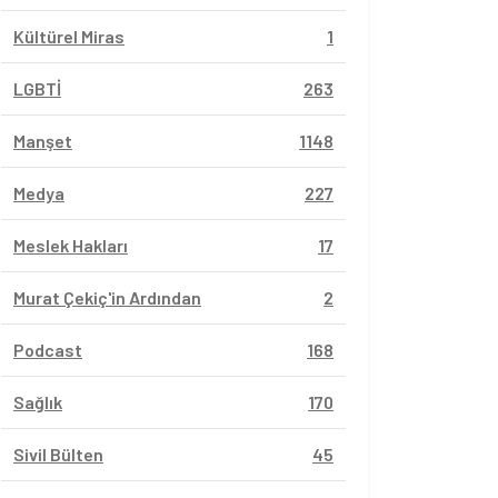
Kültürel Miras
1
LGBTİ
263
Manşet
1148
Medya
227
Meslek Hakları
17
Murat Çekiç'in Ardından
2
Podcast
168
Sağlık
170
Sivil Bülten
45