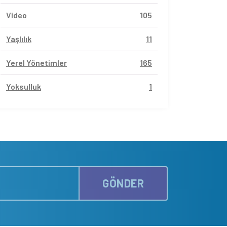
Video
105
Yaşlılık
11
Yerel Yönetimler
165
Yoksulluk
1
GÖNDER