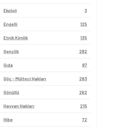
Ekoloji
3
Engelli
125
Etnik Kimlik
135
Gençlik
282
Gıda
87
Göç - Mülteci Hakları
283
Gönüllü
262
Hayvan Hakları
215
Hibe
72