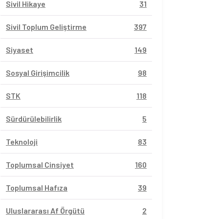
Sivil Hikaye
31
Sivil Toplum Geliştirme
397
Siyaset
149
Sosyal Girişimcilik
98
STK
118
Sürdürülebilirlik
5
Teknoloji
83
Toplumsal Cinsiyet
160
Toplumsal Hafıza
39
Uluslararası Af Örgütü
2