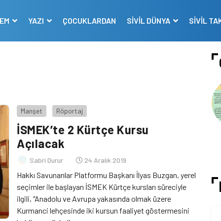
DEM
YAZI
ÇOCUKLARDAN
SİVİL DÜNYA
SİVİL TA
Manşet
Röportaj
İSMEK’te 2 Kürtçe Kursu
Açılacak
Sabri Durur
24 Aralık 2019
Hakkı Savunanlar Platformu Başkanı İlyas Buzgan, yerel
seçimler ile başlayan İSMEK Kürtçe kursları süreciyle
ilgili, "Anadolu ve Avrupa yakasında olmak üzere
Kurmanci lehçesinde iki kursun faaliyet göstermesini