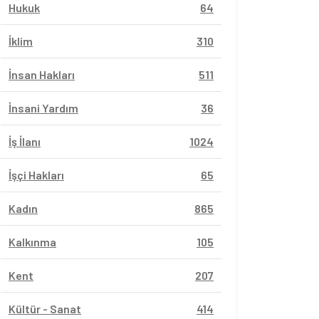
Hukuk
64
İklim
310
İnsan Hakları
511
İnsani Yardım
36
İş İlanı
1024
İşçi Hakları
65
Kadın
865
Kalkınma
105
Kent
207
Kültür - Sanat
414