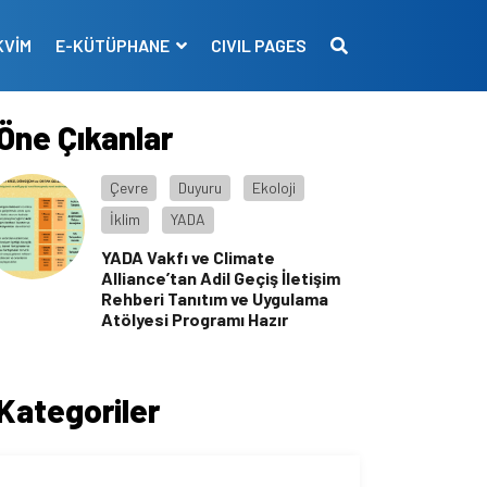
KVİM
E-KÜTÜPHANE
CIVIL PAGES
Öne Çıkanlar
Çevre
Duyuru
Ekoloji
İklim
YADA
YADA Vakfı ve Climate
Alliance’tan Adil Geçiş İletişim
Rehberi Tanıtım ve Uygulama
Atölyesi Programı Hazır
Kategoriler