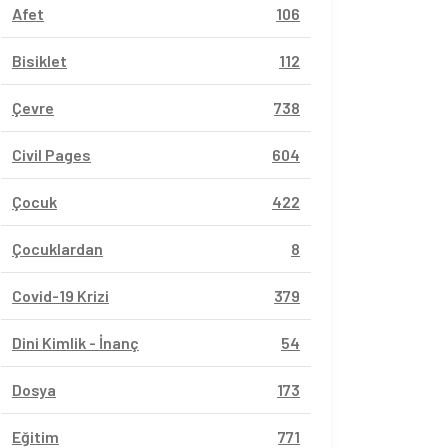
Afet
106
Bisiklet
112
Çevre
738
Civil Pages
604
Çocuk
422
Çocuklardan
8
Covid-19 Krizi
379
Dini Kimlik - İnanç
54
Dosya
173
Eğitim
771