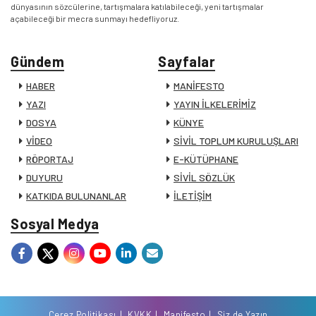
dünyasının sözcülerine, tartışmalara katılabileceği, yeni tartışmalar
açabileceği bir mecra sunmayı hedefliyoruz.
Gündem
Sayfalar
HABER
MANİFESTO
YAZI
YAYIN İLKELERİMİZ
DOSYA
KÜNYE
VİDEO
SİVİL TOPLUM KURULUŞLARI
RÖPORTAJ
E-KÜTÜPHANE
DUYURU
SİVİL SÖZLÜK
KATKIDA BULUNANLAR
İLETİŞİM
Sosyal Medya
Çerez Politikası
KVKK
Manifesto
Siz de Yazın