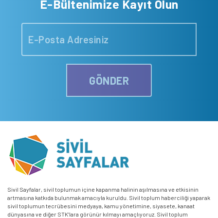
E-Bültenimize Kayıt Olun
GÖNDER
Sivil Sayfalar, sivil toplumun içine kapanma halinin aşılmasına ve etkisinin
artmasına katkıda bulunmak amacıyla kuruldu. Sivil toplum haberciliği yaparak
sivil toplumun tecrübesini medyaya, kamu yönetimine, siyasete, kanaat
dünyasına ve diğer STK’lara görünür kılmayı amaçlıyoruz. Sivil toplum