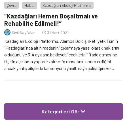
Çevre
Haber
Kazdağları Ekoloji Platformu
“Kazdağları Hemen Boşaltmalı ve
Rehabilite Edilmeli!”
Sivil Sayfalar
31 Mart 2021
Kazdağları Ekoloji Platformu, Alamos Gold şirketi yetkilisinin
“Kazdağları'nda altın madenini çıkarmaya yasal olarak haklarını
olduğunu ve 3-4 ay daha bekleyebileceklerini” ifade etmesine
ilişkin açıklama yaparak, şirketin ruhsatının sonra erdiğini
ancak yanlış bilgilerle kamuoyunu yanıltmaya çalıştığını ve
Kirazlı bölgesinin acilen rehabilite edilmesi gerektiği uyarısında
bulundu.
Kategorileri Gör