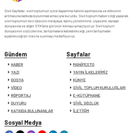
Sivil Sayfalar, sivil toplumun içine kapanma halinin aşılmasına ve etkisinin
artmasına katkıda bulunmak amacıyla kuruldu. Sivil toplum haberciliği yaparak
sivil toplumun tecrübesini medyaya, kamu yönetimine, siyasete, kanaat
dünyasına ve diğer STK’lara görünür kılmayı amaçlıyoruz. Sivil toplum
dünyasının sözcülerine, tartışmalara katılabileceği, yeni tartışmalar
açabileceği bir mecra sunmayı hedefliyoruz.
Gündem
Sayfalar
HABER
MANİFESTO
YAZI
YAYIN İLKELERİMİZ
DOSYA
KÜNYE
VİDEO
SİVİL TOPLUM KURULUŞLARI
RÖPORTAJ
E-KÜTÜPHANE
DUYURU
SİVİL SÖZLÜK
KATKIDA BULUNANLAR
İLETİŞİM
Sosyal Medya