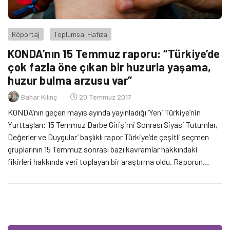
Röportaj
Toplumsal Hafıza
KONDA’nın 15 Temmuz raporu: “Türkiye’de
çok fazla öne çıkan bir huzurla yaşama,
huzur bulma arzusu var”
Bahar Kılınç
20 Temmuz 2017
KONDA’nın geçen mayıs ayında yayınladığı ‘Yeni Türkiye’nin
Yurttaşları: 15 Temmuz Darbe Girişimi Sonrası Siyasi Tutumlar,
Değerler ve Duygular’ başlıklı rapor Türkiye’de çeşitli seçmen
gruplarının 15 Temmuz sonrası bazı kavramlar hakkındaki
fikirleri hakkında veri toplayan bir araştırma oldu. Raporun
yazarlarından Sabancı Üniversitesi’nden Prof. Dr. Ayşe Betül
Çelik Sivil Sayfalar için raporu değerlendirdi.