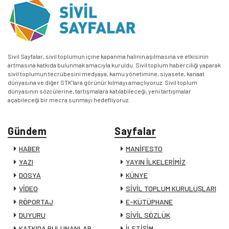
Sivil Sayfalar, sivil toplumun içine kapanma halinin aşılmasına ve etkisinin
artmasına katkıda bulunmak amacıyla kuruldu. Sivil toplum haberciliği yaparak
sivil toplumun tecrübesini medyaya, kamu yönetimine, siyasete, kanaat
dünyasına ve diğer STK’lara görünür kılmayı amaçlıyoruz. Sivil toplum
dünyasının sözcülerine, tartışmalara katılabileceği, yeni tartışmalar
açabileceği bir mecra sunmayı hedefliyoruz.
Gündem
Sayfalar
HABER
MANİFESTO
YAZI
YAYIN İLKELERİMİZ
DOSYA
KÜNYE
VİDEO
SİVİL TOPLUM KURULUŞLARI
RÖPORTAJ
E-KÜTÜPHANE
DUYURU
SİVİL SÖZLÜK
KATKIDA BULUNANLAR
İLETİŞİM