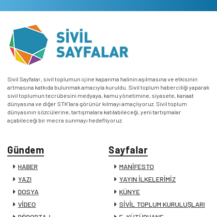
Sivil Sayfalar, sivil toplumun içine kapanma halinin aşılmasına ve etkisinin
artmasına katkıda bulunmak amacıyla kuruldu. Sivil toplum haberciliği yaparak
sivil toplumun tecrübesini medyaya, kamu yönetimine, siyasete, kanaat
dünyasına ve diğer STK’lara görünür kılmayı amaçlıyoruz. Sivil toplum
dünyasının sözcülerine, tartışmalara katılabileceği, yeni tartışmalar
açabileceği bir mecra sunmayı hedefliyoruz.
Gündem
Sayfalar
HABER
MANİFESTO
YAZI
YAYIN İLKELERİMİZ
DOSYA
KÜNYE
VİDEO
SİVİL TOPLUM KURULUŞLARI
RÖPORTAJ
E-KÜTÜPHANE