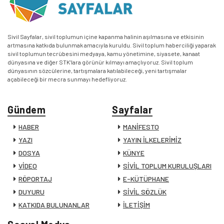
Sivil Sayfalar, sivil toplumun içine kapanma halinin aşılmasına ve etkisinin
artmasına katkıda bulunmak amacıyla kuruldu. Sivil toplum haberciliği yaparak
sivil toplumun tecrübesini medyaya, kamu yönetimine, siyasete, kanaat
dünyasına ve diğer STK’lara görünür kılmayı amaçlıyoruz. Sivil toplum
dünyasının sözcülerine, tartışmalara katılabileceği, yeni tartışmalar
açabileceği bir mecra sunmayı hedefliyoruz.
Gündem
Sayfalar
HABER
MANİFESTO
YAZI
YAYIN İLKELERİMİZ
DOSYA
KÜNYE
VİDEO
SİVİL TOPLUM KURULUŞLARI
RÖPORTAJ
E-KÜTÜPHANE
DUYURU
SİVİL SÖZLÜK
KATKIDA BULUNANLAR
İLETİŞİM