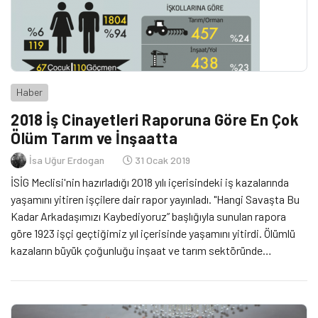
Haber
2018 İş Cinayetleri Raporuna Göre En Çok
Ölüm Tarım ve İnşaatta
İsa Uğur Erdogan
31 Ocak 2019
İSİG Meclisi'nin hazırladığı 2018 yılı içerisindeki iş kazalarında
yaşamını yitiren işçilere dair rapor yayınladı. "Hangi Savaşta Bu
Kadar Arkadaşımızı Kaybediyoruz” başlığıyla sunulan rapora
göre 1923 işçi geçtiğimiz yıl içerisinde yaşamını yitirdi. Ölümlü
kazaların büyük çoğunluğu inşaat ve tarım sektöründe
yaşanırken, ölümlerin yüzde 98 oranında sigortasız işçilerde
yaşanması dikkat çekti.