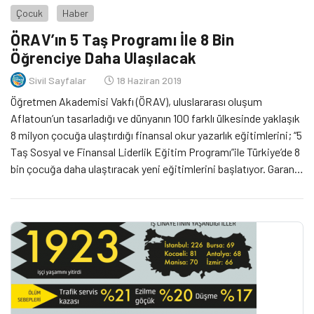
Çocuk
Haber
ÖRAV’ın 5 Taş Programı İle 8 Bin
Öğrenciye Daha Ulaşılacak
Sivil Sayfalar
18 Haziran 2019
Öğretmen Akademisi Vakfı (ÖRAV), uluslararası oluşum
Aflatoun’un tasarladığı ve dünyanın 100 farklı ülkesinde yaklaşık
8 milyon çocuğa ulaştırdığı finansal okur yazarlık eğitimlerini; “5
Taş Sosyal ve Finansal Liderlik Eğitim Programı”ile Türkiye’de 8
bin çocuğa daha ulaştıracak yeni eğitimlerini başlatıyor. Garanti
BBVA’nın ana destekçi ve Garanti Emeklilik’in program
destekçisi olduğu eğitimler kapsamında; 18-19 Haziran’da 9
farklı ilde 300 öğretmene eğitim verilecek.