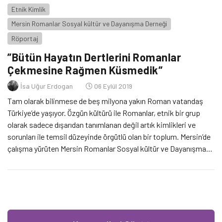
Etnik Kimlik
Mersin Romanlar Sosyal kültür ve Dayanışma Derneği
Röportaj
”Bütün Hayatın Dertlerini Romanlar
Çekmesine Rağmen Küsmedik”
İsa Uğur Erdogan
06 Eylül 2019
Tam olarak bilinmese de beş milyona yakın Roman vatandaş
Türkiye’de yaşıyor. Özgün kültürü ile Romanlar, etnik bir grup
olarak sadece dışarıdan tanımlanan değil artık kimlikleri ve
sorunları ile temsil düzeyinde örgütlü olan bir toplum. Mersin’de
çalışma yürüten Mersin Romanlar Sosyal kültür ve Dayanışma
Derneği Başkanı İsmail Nurbel ve derneğin proje koordinatörü
Şilan Ekinci dernek çalışmalarını ve Romanların sorunlarını
anlattı.