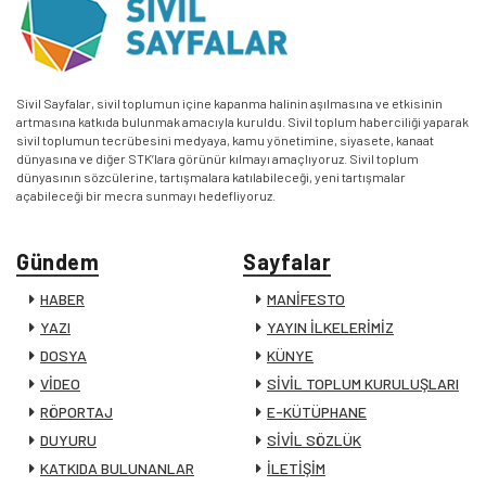
Sivil Sayfalar, sivil toplumun içine kapanma halinin aşılmasına ve etkisinin
artmasına katkıda bulunmak amacıyla kuruldu. Sivil toplum haberciliği yaparak
sivil toplumun tecrübesini medyaya, kamu yönetimine, siyasete, kanaat
dünyasına ve diğer STK’lara görünür kılmayı amaçlıyoruz. Sivil toplum
dünyasının sözcülerine, tartışmalara katılabileceği, yeni tartışmalar
açabileceği bir mecra sunmayı hedefliyoruz.
Gündem
Sayfalar
HABER
MANİFESTO
YAZI
YAYIN İLKELERİMİZ
DOSYA
KÜNYE
VİDEO
SİVİL TOPLUM KURULUŞLARI
RÖPORTAJ
E-KÜTÜPHANE
DUYURU
SİVİL SÖZLÜK
KATKIDA BULUNANLAR
İLETİŞİM