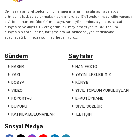
Sivil Sayfalar, sivil toplumun içine kapanma halinin aşılmasına ve etkisinin
artmasına katkıda bulunmak amacıyla kuruldu. Sivil toplum haberciliği yaparak
sivil toplumun tecrübesini medyaya, kamu yönetimine, siyasete, kanaat
dünyasına ve diğer STK’lara görünür kılmayı amaçlıyoruz. Sivil toplum
dünyasının sözcülerine, tartışmalara katılabileceği, yeni tartışmalar
açabileceği bir mecra sunmayı hedefliyoruz.
Gündem
Sayfalar
HABER
MANİFESTO
YAZI
YAYIN İLKELERİMİZ
DOSYA
KÜNYE
VİDEO
SİVİL TOPLUM KURULUŞLARI
RÖPORTAJ
E-KÜTÜPHANE
DUYURU
SİVİL SÖZLÜK
KATKIDA BULUNANLAR
İLETİŞİM
Sosyal Medya