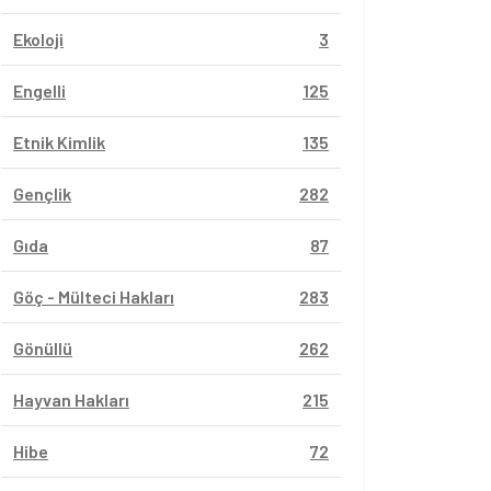
Ekoloji
3
Engelli
125
Etnik Kimlik
135
Gençlik
282
Gıda
87
Göç - Mülteci Hakları
283
Gönüllü
262
Hayvan Hakları
215
Hibe
72