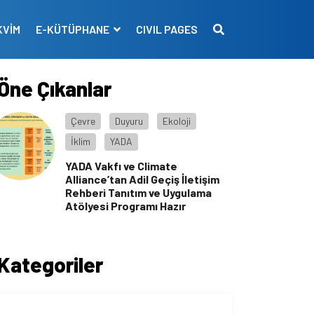
KVİM
E-KÜTÜPHANE
CIVIL PAGES
Öne Çıkanlar
Çevre
Duyuru
Ekoloji
İklim
YADA
YADA Vakfı ve Climate
Alliance’tan Adil Geçiş İletişim
Rehberi Tanıtım ve Uygulama
Atölyesi Programı Hazır
Kategoriler