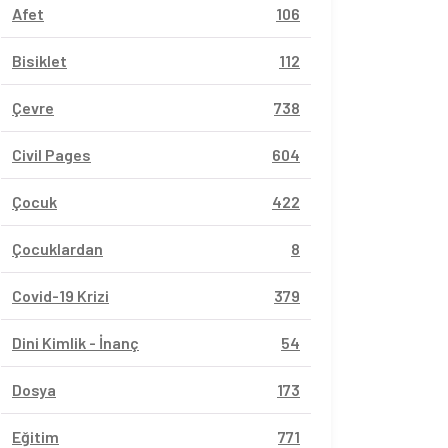
Afet
106
Bisiklet
112
Çevre
738
Civil Pages
604
Çocuk
422
Çocuklardan
8
Covid-19 Krizi
379
Dini Kimlik - İnanç
54
Dosya
173
Eğitim
771