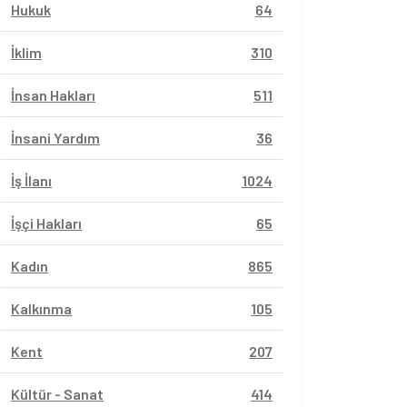
Hukuk
64
İklim
310
İnsan Hakları
511
İnsani Yardım
36
İş İlanı
1024
İşçi Hakları
65
Kadın
865
Kalkınma
105
Kent
207
Kültür - Sanat
414