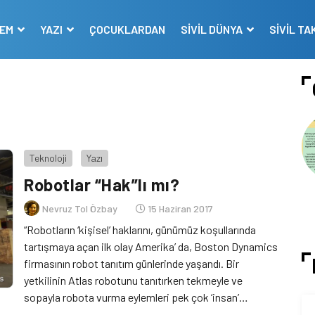
DEM
YAZI
ÇOCUKLARDAN
SİVİL DÜNYA
SİVİL TA
Teknoloji
Yazı
Robotlar “Hak”lı mı?
Nevruz Tol Özbay
15 Haziran 2017
“Robotların ‘kişisel’ haklarını, günümüz koşullarında
tartışmaya açan ilk olay Amerika’ da, Boston Dynamics
firmasının robot tanıtım günlerinde yaşandı. Bir
yetkilinin Atlas robotunu tanıtırken tekmeyle ve
sopayla robota vurma eylemleri pek çok ‘insan’
tarafından tepkiyle karşılandı. Gelecekte robotların